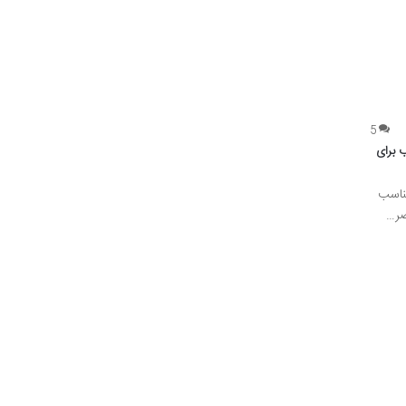
5
 برای
ناسب
صر…