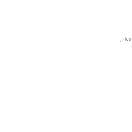
P36938-B21 که معمولاً معادل پردازنده‌های نسل Ice Lake در
ر