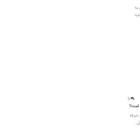
به
ید
9
ر است؟
 حرفه
حل…