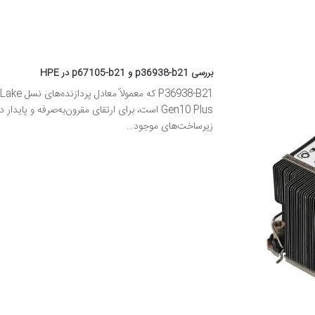
بررسی p36938-b21 و p67105-b21 در HPE
Gen10 Plus است، برای ارتقای مقرون‌به‌صرفه و پایدار د
زیرساخت‌های موجود…