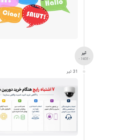
تیر
- 1405 -
31 تیر