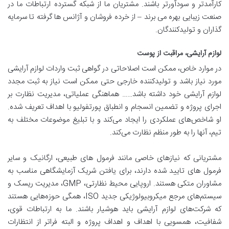
کارآمدتر و سودآورتر باشند. مشتریان ما از شبکه گسترده ارتباطات ما در
صنعت زیبایی بهره می برند – از خرده فروشان و آژانس ها گرفته تا سرمایه
گذاران و تولیدکنندگان.
لوازم آرایشی، مراقبت از پوست
در موارد خاص، ممکن است اصلاحاتی در گواهی ثبت واردات لوازم آرایشی
مورد نیاز باشد و تولیدکننده خارجی حتی ممکن است نیاز به ثبت مجدد
لوازم آرایشی خود داشته باشد…… هماهنگی عملیاتی، مدیریت نظارت بر
اجرای پروژه و تضمین انسجام و انطباق پورتفولیو با اهداف تعریف شده.
او شاخص‌های عملکردی را ایجاد می‌کند و با تبلیغ موضوعات مختلف به
تیم، آنها را به طور منظم نظارت می‌کند.
مشتریانی که نیازهای خاصی مانند فرمول های طبیعی، ارگانیک و سایر
فرمول های تایید شده دارند، برای یافتن شریک آزمایشگاهی مناسب به
مشاوران متکی هستند. اروپایی محیط نظارتی، GMP، مدیریت ریسک و
سیستم‌های مرجع میکروبیولوژیکی جدید ISO، همگی حوزه‌هایی هستند
که شرکت‌های لوازم آرایشی باید هوشیار باشند. ما به ارتباطات قوی،
شفافیت، همسویی با اهداف و اهداف پروژه و البته فراتر از انتظارات