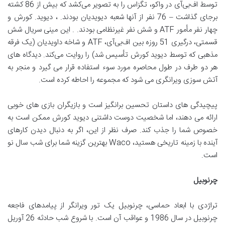
توسط اف‌بی‌آی در واکو، تگزاس را به تصویر می‌کشد که بیش از 86 کشته
برجای گذاشت – 76 نفر از آنها شعبه دیویدیان بودند. ، دیوید. کورش و
چهار نفر مأمور ATF و شش نفر غیرنظامی بودند. . این مینی سریال شش
قسمتی، درگیری 51 روزه بین اف‌بی‌آی، ATF و شاخه داویدیان (یک فرقه
مذهبی که توسط دیوید کورش تأسیس شد) را روایت می‌کند. دیدگاه های
هر دو طرف در طول محاصره مورد سوء استفاده قرار می گیرد و منجر به
آتش سوزی ویرانگری می شود که مجموعه را احاطه کرده است.
پیچیدگی های داستان تحسین برانگیز است و بازیگران بازی های خوبی
ارائه می دهند، اما شخصیت دوست داشتنی دیوید کورش ممکن است به
خصوص شما را جذب کند. صرف نظر از این، اگر به دنبال دیدن کارهای
آینده با زمینه تاریخی هستید، Waco بهترین گزینه شما برای شب سال نو
است.
چرنوبیل
تراژدی با ابعاد حماسی، چرنوبیل یک تور ویرانگر از پیامدهای فاجعه
چرنوبیل در سال 1986 و عواقب آن است. با شروع شب حادثه 26 آوریل