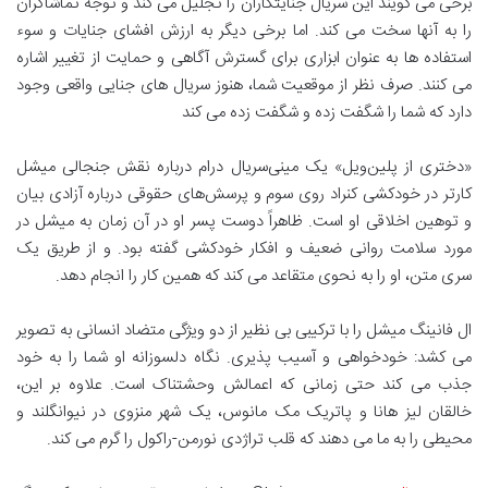
برخی می گویند این سریال جنایتکاران را تجلیل می کند و توجه تماشاگران
را به آنها سخت می کند. اما برخی دیگر به ارزش افشای جنایات و سوء
استفاده ها به عنوان ابزاری برای گسترش آگاهی و حمایت از تغییر اشاره
می کنند. صرف نظر از موقعیت شما، هنوز سریال های جنایی واقعی وجود
دارد که شما را شگفت زده و شگفت زده می کند
«دختری از پلین‌ویل» یک مینی‌سریال درام درباره نقش جنجالی میشل
کارتر در خودکشی کنراد روی سوم و پرسش‌های حقوقی درباره آزادی بیان
و توهین اخلاقی او است. ظاهراً دوست پسر او در آن زمان به میشل در
مورد سلامت روانی ضعیف و افکار خودکشی گفته بود. و از طریق یک
سری متن، او را به نحوی متقاعد می کند که همین کار را انجام دهد.
ال فانینگ میشل را با ترکیبی بی نظیر از دو ویژگی متضاد انسانی به تصویر
می کشد: خودخواهی و آسیب پذیری. نگاه دلسوزانه او شما را به خود
جذب می کند حتی زمانی که اعمالش وحشتناک است. علاوه بر این،
خالقان لیز هانا و پاتریک مک مانوس، یک شهر منزوی در نیوانگلند و
محیطی را به ما می دهند که قلب تراژدی نورمن-راکول را گرم می کند.