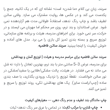
سربند، زبانِ بی کلامِ «ما شدن» است؛ نشانه ای که در یک ثانیه، جمع را
یکدست می کند و در عکس ها، روایت مشترک می سازد. وقتی ساتن
لطیف باشد و چاپ رنگ ندهد، استفادهٔ طولانی مدت هم آزاردهنده نمی
شود. عرض استاندارد و بند نرم، روی سر محکم اما مهربان می ایستد و در
حرکت، سر نمی خورد. برای اجراهای مدرسه، هیئت و برنامه های سازمانی،
توزیع سریع و بسته بندی تمیز کل بازی را می برد. مدل های آماده و
خوش کیفیت را اینجا ببینید:
سربند ساتن فاطمیه
.
سربند ساتن فاطمیه برای مراسم مدرسه و هیئت | توزیع آسان و بهداشتی
برای مدرسه، عرض 3–5 سانتی متر با بند نرم، بهترین تعادل را دارد؛ نه شل
می ماند نه می فشارد. در هیئت، پالت مشکی/طلایی یا سفید/مشکی در
نور سالن خواناست. نقطهٔ توزیع را نزدیک ورودی بگذارید، با صف بندی
ساده (چپ/راست سایز). پک های بهداشتی تکی، روند توزیع را سریع و
تمیز می کنند.
چاپ ماندگار، بند لطیف و عدم رنگ دهی — معیارهای کیفیت
چاپ شارپ با مرکب ثابت
:
در تماس با عرق سر رنگ ندهد؛ ثبات