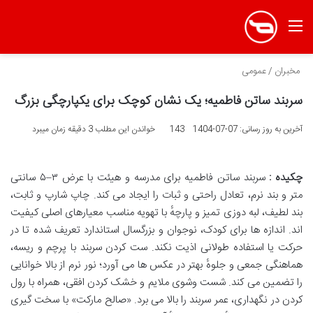
منو
مخبران
/
عمومی
سربند ساتن فاطمیه؛ یک نشان کوچک برای یکپارچگی بزرگ
آخرین به روز رسانی: 07-07-1404
143
خواندن این مطلب 3 دقیقه زمان میبرد
چکیده :
سربند ساتن فاطمیه برای مدرسه و هیئت با عرض ۳–۵ سانتی
متر و بند نرم، تعادل راحتی و ثبات را ایجاد می کند. چاپ شارپ و ثابت،
بند لطیف، لبه دوزی تمیز و پارچهٔ با تهویه مناسب معیارهای اصلی کیفیت
اند. اندازه ها برای کودک، نوجوان و بزرگسال استاندارد تعریف شده تا در
حرکت یا استفاده طولانی اذیت نکند. ست کردن سربند با پرچم و ریسه،
هماهنگی جمعی و جلوهٔ بهتر در عکس ها می آورد؛ نور نرم از بالا خوانایی
را تضمین می کند. شست وشوی ملایم و خشک کردن افقی، همراه با رول
کردن در نگهداری، عمر سربند را بالا می برد. «صالح مارکت» با سخت گیری