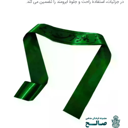
در جزئیات، استفادهٔ راحت و جلوهٔ آبرومند را تضمین می کند.