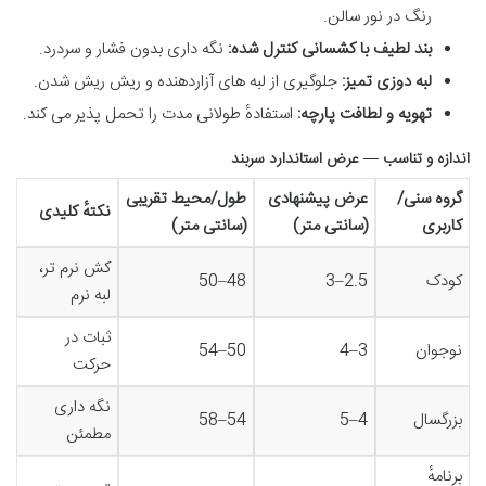
رنگ در نور سالن.
بند لطیف با کشسانی کنترل شده
:
نگه داری بدون فشار و سردرد.
لبه دوزی تمیز
:
جلوگیری از لبه های آزاردهنده و ریش ریش شدن.
تهویه و لطافت پارچه
:
استفادهٔ طولانی مدت را تحمل پذیر می کند.
اندازه و تناسب — عرض استاندارد سربند
گروه سنی/
عرض پیشنهادی
طول/محیط تقریبی
نکتهٔ کلیدی
کاربری
(سانتی متر)
(سانتی متر)
کش نرم تر،
کودک
2.5–3
48–50
لبه نرم
ثبات در
نوجوان
3–4
50–54
حرکت
نگه داری
بزرگسال
4–5
54–58
مطمئن
برنامهٔ