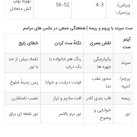
تهویه بهتر،
ورزشی/
3–4
52–56
کش متعادل
پرتحرک
ست سربند با پرچم و ریسه | هماهنگی جمعی در عکس های مراسم
آیتم
نقش بصری
نکتهٔ ست کردن
خطای رایج
ست
یکپارچگی
رنگ هم خانواده با
تضاد بیش از حد
سربند
چهره ها
بک دراپ
با نور
پرچم/
محور عقب
فونت درشت و خوانا
پس زمینهٔ شلوغ
کتیبه
نما
ریسه
قاب بندی کادر
افت ملایم و تراز
نصب نامتقارن
خوانایی و
نور
نور نرم بالاسر
نور نقطه ای براق
وضوح