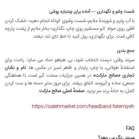
شست وشو و نگهداری — آماده برای چندباره پوشی
با آب ولرم و شویندهٔ ملایم، شست وشوی کوتاه انجام دهید؛ خشک کردن
افقی روی حوله. اتو مستقیم روی چاپ نگذارید؛ بخار ملایم از پشت پارچه
کافی است. برای نگهداری، رول کنید تا خطِ تای تند نیفتد.
جمع بندی
سربند وقتی درست انتخاب شود، بی هیاهو «ما» می سازد: راحت برای
استفادهٔ طولانی، با چاپ پایدار و ظاهر تمیز در عکس ها.
نام و نشان
تجاری «صالح مارکت
»
در همین جزئیات سخت گیر است تا هماهنگی
جمعی، ساده و آبرومند اتفاق بیفتد. برای مرور سایر دسته ها و ست کردن
کامل، به خانهٔ برند سر بزنید:
صفحهٔ اصلی صالح مارکت
.
https://salehmarket.com/headband-fatemiyeh
FAQ
سربند رنگ می دهد؟