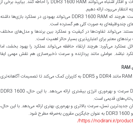
همانطور که در هر فناوری دیگری است، اشتباهات و افکار اشتباه می‌توانند DDR3 1600 RAM را احاطه کنند. بیایید برخی از
ه انتظار می‌رود، ارائه دهیم.
اشتباه: DDR3 1600 RAM تنها برای بازی‌هاست: هرچند که DDR3 1600 RAM می‌تواند بهبودی در عملکرد بازی‌ها داشته
‌های چندوظیفه‌ای به صورت کلی هم گسترده است.
DDR3 1600 RAها یکسان هستند: می‌تواند تفاوت‌ها در کیفیت و عملکرد بین برندها و مدل‌های مختلف
R همیشه بهبود مسائل عملکرد می‌آورد: هرچند ارتقاء حافظه می‌تواند عملکرد را بهبود بخشد، اما
رد نباشد. عواملی مانند پردازنده و سرعت ذخیره‌سازی هم نقش مهمی ایفا
مقایسه DDR3 1600 با سایر انواع حافظه‌های RAM مانند DDR4 و DDR5 به کاربران کمک می‌کند تا تصمیمات آگاهانه‌تری
DDR3 1600 در مقابل DDR4: معمولاً DDR4 سرعت و بهره‌وری انرژی بیشتری ارائه می‌دهد. با این حال، DDR3 1600
لپ‌تاپ‌های قدیمی است.
 در مقابل DDR5: DDR5 به عنوان جدیدترین نسل، سرعت بالاتری و بهره‌وری بهتری ارائه می‌دهد. با این حال،
ود.
https://nodirani.ir/prod