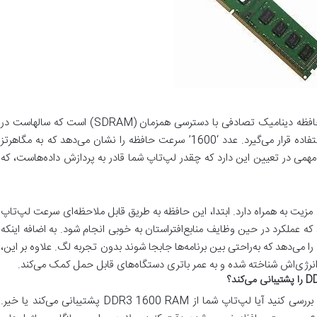
DDR3 یا Double Data Rate 3، یک نوع حافظه دینامیک تصادفی با دسترسی همزمان (SDRAM) است که سالهاست در
لپ‌تاپ‌ها به عنوان یکی از اجزاء اصلی مورد استفاده قرار می‌گیرد. عدد ‘1600’ سرعت حافظه را نشان می‌دهد که به مگاهرتز
ش مهمی در تعیین این دارد که چقدر لپ‌تاپ شما قادر به پردازش داده‌هاست، که
نتخاب DDR3 1600 RAM چندین مزیت به همراه دارد. ابتدا، این حافظه به طریق قابل ملاحظه‌ای سرعت لپ‌تاپ
ه عملکرد در حین وظایف منابع‌افتراستان به خوبی انجام شود. به اضافه اینکه
 را می‌دهد که به‌راحتی بین برنامه‌ها جابجا شوند بدون تجربه لگ. علاوه بر این،
قبل از وارد شدن به فرآیند ارتقاء، مهم است که بررسی کنید آیا لپ‌تاپ شما از DDR3 1600 RAM پشتیبانی می‌کند یا خیر.