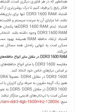
افکار رایج را برطرف کنیم تا درک روشن‌تری از آنچ
باشد، اما مزایای آن به سرعت سیستم و قابلیت
اشتباه: تمام M‌
DDR3 1600 RAM وجود داشته باشد. انتخاب برندهای معتبر برای اعتبارپذیری بسیار حائز اهمیت است.
اشتباه: ارتقاء حافظه AM
ممکن است به تنهایی راه‌حل همه مسائل عملک
می‌کنند.
DDR3 1600 RAM در مقابل سایر انواع حافظه‌های RAM
بر اساس نیازهای خاص خود اتخاذ کنند.
هنوز یک گزینه مقرون به صرفه برای کاربران با 
DDR3 1600
ممکن است با لپ‌تاپ‌های قدیمی سازگار نباشد و DDR3 1600 به عنوان جایگزین مقرون به‌صرفه مطرح ش
منبع:
uct/ram-ddr3-4gb-1600mhz-12800s/
موردی یافت نشد