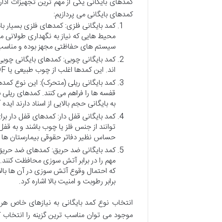
کمدهای بایگانی یکی از مهم ترین تجهیزات ادار
کمدهای بایگانی می پردازیم:
کمد بایگانی فلزی: کمدهای فلزی بسیار بادو
محیط هایی که نیاز به نگهداری طولانی 
سیستم های حفاظتی مجهز بوده و مناسب 
کمد بایگانی چوبی: کمدهای بایگانی چوبی
اند. این کمدها اغلب از چوب طبیعی یا MDF ساخته می شوند و در رنگ ها و طرح های متنوع موجودند.
کمد بایگانی ریلی (متحرک): این نوع کمده
قفسه ها را فراهم می کنند. کمدهای ریلی
به بایگانی حجم بالایی از اسناد دارند ایده
کمد بایگانی قفل دار: کمدهای قفل دار برا
توانند از جنس فلز یا چوب باشند و به ق
حساس نظیر دفاتر حقوقی بیمارستان ها و
کمد بایگانی ضد حریق: کمدهای ضد حریق ب
مهم را در برابر آتش سوزی محافظت کنند. 
که احتمال وقوع آتش سوزی در آن ها بالا
برابر رطوبت و امنیت بالا اشاره کرد.
انتخاب نوع کمد بایگانی به نیازهای خاص ه
موجود می توان مناسب ترین گزینه را انتخاب ک