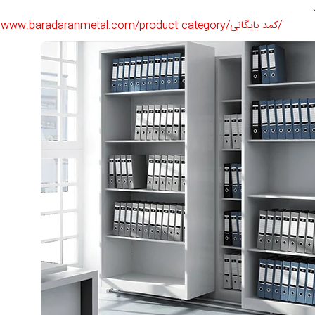
www.baradaranmetal.com/product-category/کمد-بایگانی/