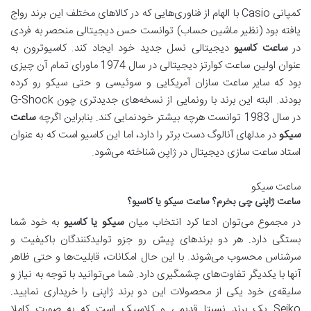
کمپانی Casio با الهام از فناوری‌هایی که در کالاهای مختلف این برند رواج
یافته بود (نظیر ماشین حساب) توانست حس دیجیتالی منحصر به فردی
در
ساعت کاسیو
دیجیتالی نسل جدید خود ایجاد کند. کاسیوترون به
عنوان اولین ساعت کوارتز دیجیتالی در سال 1974 ماورای تمام آن چیزی
بود که سایر ساعت سازان آمریکایی و سوئیسی و حتی سیکو رو کرده
بودند. البته این برند با رونمایی از نسخه‌های جدیدتری چون G-Shock
در سال 1983 توانست هرچه بیشتر خودنمایی کند. بنابراین اگرچه
ساعت
سیکو
در مدلهای آنالوگ دست برتر را دارد، اما این کاسیو است که به عنوان
استاد ساعت سازی دیجیتال در ژاپن شناخته می‌شود.
ساعت سیکو
ساعت ژاپنی چی بخرم؟ ساعت سیکو یا کاسیو؟
در مجموع می‌توان ادعا کرد انتخاب میان
سیکو یا کاسیو
به خود شما
بستگی دارد. هر دو برندهای پیش رو جزو تولیدکنندگان باکیفیت و
سرشناس محسوب می‌شوند. با این حال امکانات، قابلیت‌ها و حتی ظاهر
آنها با یکدیگر تفاوت‌های چشمگیری دارد. شما می‌توانید با توجه به نیاز و
سلیقه‌ی خود یکی از محصولات این دو برند ژاپنی را خریداری نمایید.
Seiko یک برند نسبتا قدیمی و کلاسیک است که به صورت کاملا