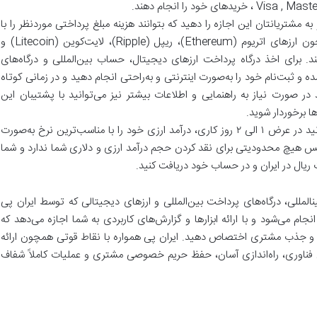
به مشتریانتان این اجازه را دهید که بتوانند هزینه مبلغ پرداختی موردنظر را با
بیت‌کوین و رمزارزهای دیجیتالی دیگری همچون ارزهای اتریوم (Ethereum)، ریپل (Ripple)، لایت‌کوین (Litecoin) و
Bitcoin C) پرداخت کنند. برای اخذ درگاه پرداخت ارزهای دیجیتال، حساب بین‌المللی و درگاه‌های
 و ثبت‌نام خود را به‌صورت اینترنتی و به‌راحتی انجام دهید و در زمانی کوتاه
در صورت نیاز به راهنمایی و اطلاعات بیشتر نیز می‌توانید با پشتیبان این
 برخوردار شوید.
با استفاده از سرویس بی‌نظیر ایران پی، می‌توانید در عرض ۱ الی ۲ روز کاری، درآمد ارزی خود را با مناسب‌ترین نرخ به‌صورت
ویس هیچ محدودیتی برای نقد کردن حجم درآمد ارزی و دلاری شما ندارد و شما
ت ریال در ایران و در حساب خود دریافت کنید.
با وجود سرویس‎های ارائه درگاه‏‎ها و حساب‎های بین‎المللی، درگاه‌های پرداخت بین‌المللی و ارزهای دیجیتالی که توسط ایران پی
نجام می‌شود و با ارائه ابزارها و گزارش‌های کاربردی به شما اجازه می‌دهد که
ابی و جذب مشتری اختصاص دهید. ایران پی همواره با نقاط قوتی همچون ارائه
ن فناوری، راه‌اندازی آسان، حفظ حریم خصوصی مشتری و عملیات کاملاً شفاف