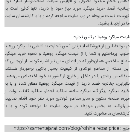
کاهش حجم میلگرد مصرفی و افزایش سرعت ساخت‌وساز اشاره کرد.
چنانچه قصد خرید میلگرد مورد نیاز خود را دارید، تنها کافی است به
فهرست قیمت مربوطه در وب سایت مراجعه کرده و یا با کارشناسان سایت
ما در ارتباط باشید.
قیمت میلگرد روهینا در ثامن تجارت
در نوشتۀ امروز از فروشگاه اینترنتی ثامن تجارت به آشنایی با میلگرد روهینا
جنوب پرداختیم و شما را از قیمت میلگرد روهینا و نحوه خرید میلگرد
مطلع ساختیم. همان‌طور که در ابتدای متن نیز اشاره کردیم، از آن‌جایی که
این دسته از مقاطع فولادی از کیفیت بسیار بالایی برخوردار هستند،
متقاضیان زیادی را در داخل و خارج از کشور به خود اختصاص می‌دهند.
بنابراین، چنانچه قصد دارید از قیمت میلگرد روهینا مطلع شده و یا به
خرید میلگرد زیگزاگ، میلگرد ساده، میلگرد آجدار، میلگرد کلاف، بولت و
مهره، صفحه ستون و سایر مقاطع فولادی مورد نظر خود اقدام نمایید،
می‌توانید به بخش مربوطه در منوی سایت ما مراجعه کرده و یا با
کارشناسان ما مشورت کنید.
منبع : https://samentejarat.com/blog/rohina-rebar-price