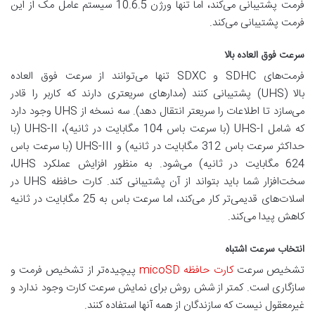
فرمت پشتیبانی می‌کند، اما تنها ورژن 10.6.5 سیستم عامل مک از این
فرمت پشتیبانی می‌کند.
سرعت فوق العاده بالا
فرمت‌های SDHC و SDXC تنها می‌توانند از سرعت فوق العاده
بالا (UHS) پشتیبانی کنند (مدارهای سریعتری دارند که کاربر را قادر
می‌سازد تا اطلاعات را سریعتر انتقال دهد). سه نسخه از UHS وجود دارد
که شامل UHS-I (با سرعت باس 104 مگابایت در ثانیه)، UHS-II (با
حداکثر سرعت باس 312 مگابایت در ثانیه) و UHS-III (با سرعت باس
624 مگابایت در ثانیه) می‌شود. به منظور افزایش عملکرد UHS،
سخت‌افزار شما باید بتواند از آن پشتیبانی کند. کارت حافظه UHS در
اسلات‌های قدیمی‌تر کار می‌کند، اما سرعت باس به 25 مگابایت در ثانیه
کاهش پیدا می‌کند.
انتخاب سرعت اشتباه
تشخیص سرعت
کارت حافظه micoSD
پیچیده‌تر از تشخیص فرمت و
سازگاری است. کمتر از شش روش برای نمایش سرعت کارت وجود ندارد و
غیرمعقول نیست که سازندگان از همه آنها استفاده کنند.