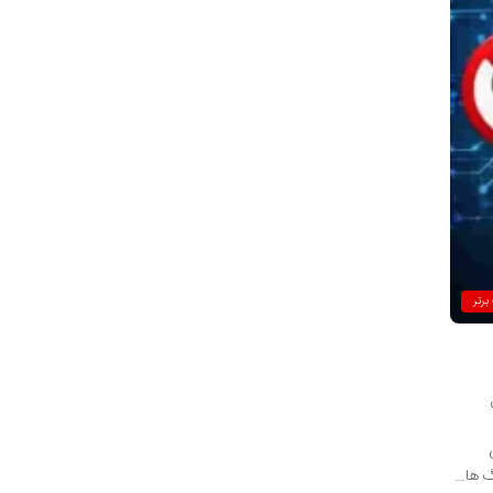
برتر
گ ها…