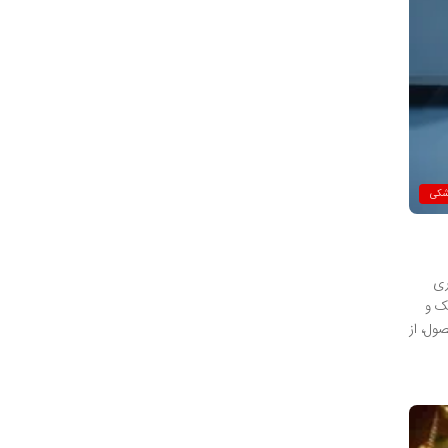
شکی
ری
ک و
ول، از