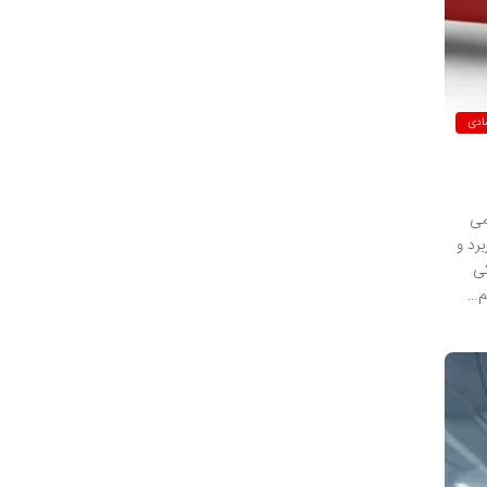
ادی
 تعریف می
رد و
کی
م…