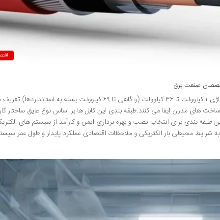
اقتص
تخصصان صنعت برق
کابل های فشار متوسط که به طور معمول در محدوده ولتاژی ۱ کیلوولت تا ۳۶ کیلوولت (و گاهی تا ۶۹ کیلوولت بسته به استانداردها)
خت های مدرن ایفا می کنند.طبقه بندی این کابل ها بر اساس نوع عایق ساختار کارب
ن طبقه بندی برای انتخاب نصب و بهره برداری ایمن و کارآمد از سیستم های الکتری
ه شرایط محیطی بار الکتریکی و ملاحظات اقتصادی عملکرد پایدار و طول عمر سیست