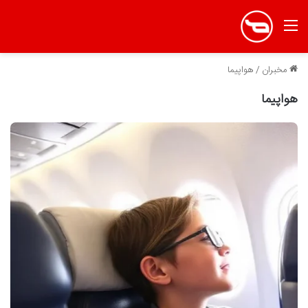
منو
مخبران
/
هواپیما
هواپیما