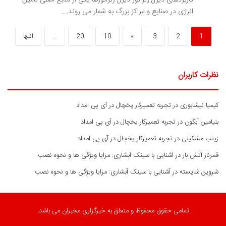
انرژی در صنایع و مراکز بزرگ به شمار می روند.…
1
2
3
»
10
20
...
انتها
نظرات کاربران
کیمیا نیشابوری
در
تجربه تعمیرکار یخچال در آی پی امداد
بنیامین آبگون
در
تجربه تعمیرکار یخچال در آی پی امداد
زینب مشکینی
در
تجربه تعمیرکار یخچال در آی پی امداد
قمرناز آتش بار
در
آشنایی با سینک آبشاری: مزایا ویژگی ها و نحوه نصب
شروین شایسته
در
آشنایی با سینک آبشاری: مزایا ویژگی ها و نحوه نصب
تمامی حقوق محفوظ و متعلق به خبرگزاری مخبران می باشد.