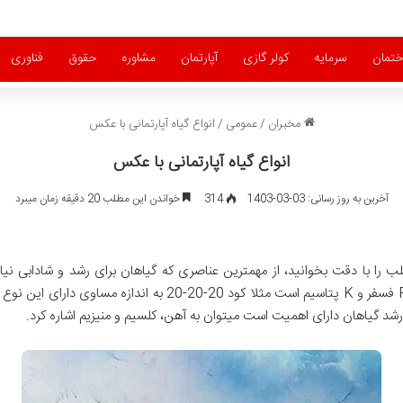
ختمان
سرمایه
کولر گازی
آپارتمان
مشاوره
حقوق
فناوری
مخبران
/
عمومی
/
انواع گیاه آپارتمانی با عکس
انواع گیاه آپارتمانی با عکس
آخرین به روز رسانی: 03-03-1403
314
خواندن این مطلب 20 دقیقه زمان میبرد
ب را با دقت بخوانید، از مهمترین عناصری که گیاهان برای رشد و شادابی نی
در بازار موجود است که N نیتروژن، P فسفر و K پتاسیم است مثلا
 رشد گیاهان دارای اهمیت است میتوان به آهن، کلسیم و منیزیم اشاره کرد.