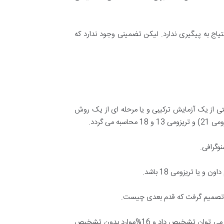
اج به پیگیری ندارد. لیکن تضمینی وجود ندارد که
ی از یک آزمایش ترکیبی و یا مرحله ای از یک روش
در غربالگری سه ماهه اول بارداری قدرت تشخیص سندرم داون در حدود 84% است یعنی با استفاده از آن 84% موارد سندرم داون را می توان تشخیص داد و 16%موارد بدون تشخیص