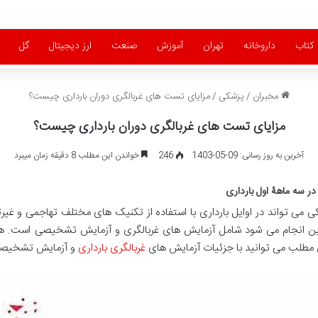
کتاب
داروخانه
تهران
آموزش
صنعت
ارز دیجیتال
گل
مخبران
/
پزشکی
/
مزایای تست های غربالگری دوران بارداری چیست؟
مزایای تست های غربالگری دوران بارداری چیست؟
آخرین به روز رسانی: 09-05-1403
246
خواندن این مطلب 8 دقیقه زمان میبرد
 سه ماهۀ اول بارداری
کی می تواند در اوایل بارداری با استفاده از تکنیک های مختلف تهاجمی و غی
ین انجام می شود شامل آزمایش های غربالگری و آزمایش تشخیصی است. 
ن مطلب می توانید با جزئیات آزمایش های
غربالگری بارداری
و آزمایش تشخیصی د