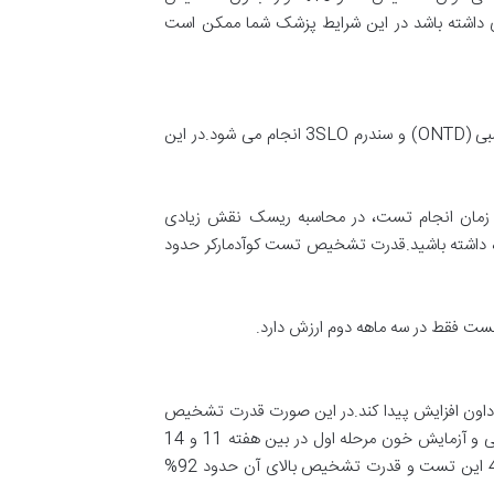
بی یا شرایط ژنتیکی دیگری داشته باشد در این شرایط پزشک شما ممکن است
این غربالگری که کوآدمارکر یا کوآد راپل یا به اختصار کواد نامیده می شود برای غربالگری سندرم داون، تریزومی 18 و نقص لوله عصبی (ONTD) و سندرم 3SLO انجام می شود.در این
ام می شود اما بهترین زمان انجام آن هفته 15 تا 18 است. سن جنین در زمان انجام تست، در محاسبه ریسک نقش زیادی
راه داشته باشید.قدرت تشخیص تست کوآدمارکر حدود
م داون افزایش پیدا کند.در این صورت قدرت تشخیص
سندرم داون به بیشتر از 90% می رسد.نتیجه نهایی، تا انجام و تکمیل آخرین مرحله (تست کوآد) آماده نمی شود. در واقع سنوگرافی و آزمایش خون مرحله اول در بین هفته 11 و 14
بارداری و آزمایش خون مرحله دوم بین هفته 15 تا 18 صورت می گیرد. از مزایای این روش می توان به پایین بودن مثبت کاذب4 این تست و قدرت تشخیص بالای آن حدود 92%