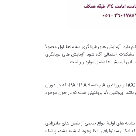
 نام دارد. آزمایش های غربالگری سه ماهۀ اول معمولاً
ر نسبت به مشکلات احتمالی آگاه شود. آزمایش های غربالگری
 این آزمایش ها شامل موارد زیر است:
، مقدار دو ماده را در خون اندازه گیری می کنند؛ بتای آزاد گنادوتروپین جفتی انسان یا hCG و پروتئین A پلاسما؛ PAPP-A، که در دوران
بارداری تولید می شود. هورمون hCG توسط جفت تولید می شود و میزان زیاد آن می تواند نشان دهندۀ برخی نقص های مادرزادی باشد. پروتئین A، پروتئینی است که در خون موجود
انه های اولیۀ انواع خاصی از نقص های مادرزادی
مثل سندرم داون باشد. سونوگرافی NT معمولاً همزمان با آزمایش های خون اواخر سه ماهۀ اول بارداری انجام می شود. درصورتی که امکان سونوگرافی NT وجود نداشته باشد، پزشک