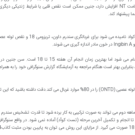
مانده و نوزادان، بیمار به دنیا می آیند.وقتی که ضخامت NT افزایش دارد، جنین ممکن است نقص قل
این تست معمولاً بین هفته 15 تا 20 بارداری انج
نابراین بهتر است هنگام مراجعه به آزمایشگاه گزارش سنوگرافی خود را به هم
 ماهه دوم می تواند به صورت ترکیبی به کار برده شود تا قدرت تشخیص سندر