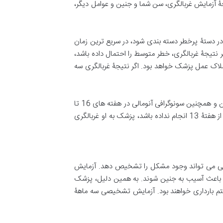
ۀ آزمایش غربالگری، سن شما و جنین و عوامل دیگر،
 در دستۀ پرخطر دسته بندی شود، در سریع ترین زمان
عی مشکل توصیه می شود. اگر نتیجۀ غربالگری، خطر متوسط را احتمال داده باشد،
ملاک عمل پزشک خواهد بود. اگر نتیجۀ غربالگری سه
صرف نظر از نتیجۀ مثبت یا منفی غربالگری سه ماهۀ اول، آزمایش آلفا فیتوپروتئین AFP برای غربالگری نقص های لولۀ عصبی جنین و همچنین سونوگرافی آنومالی در هفته های 16 تا
18 بارداری برای غربالگری ناهنجاری های ساختاری جنین درخواست می شود. درصورتی که مادر غربالگری سه ماهۀ اول را تا پیش از هفتۀ 13 انجام نداده باشد، پزشک به او غربالگری
خیصی می تواند وجود مشکل را تشخیص دهد. آزمایش
ند باعث آسیب به جنین شوند. به همین دلیل، پزشک
م بارداری خواهند بود. آزمایش تشخیصی سه ماهۀ