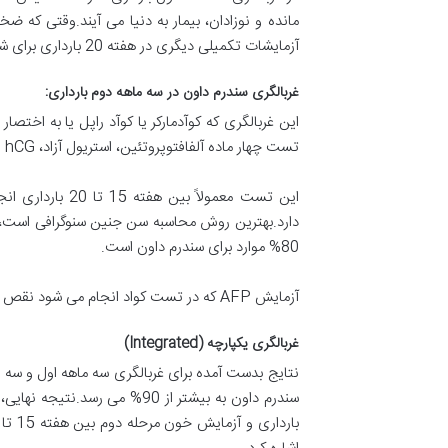
آزمایشات تکمیلی دیگری در هفته 20 بارداری برای شما پیشنهاد کند.
غربالگری سندرم داون در سه ماهه دوم بارداری:
تست چهار ماده آلفافتوپروتئین، استریول آزاد، hCG و Ingibin A در خون مادر اندازه گیری می شوند.
دارد.بهترین روش محاسبه سن جنین سنوگرافی است، ب
80% موارد برای سندرم داون است.
آزمایش AFP که در تست کواد انجام می شود نقص لوله عصبی (ONTD) را در 80% موارد غربال می کند.دقت داشته باشید که این تست فقط در سه ماهه دوم ارزش دارد.
غربالگری یکپارچه (Integrated)
نتایج بدست آمده برای غربالگری سه ماهه اول و سه