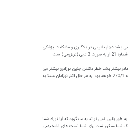
ی باشد دچار ناتوانی در یادگیری و مشکلات پزشکی
می) است.
ما هرچه سن مادر بیشتر باشد خطر داشتن چنین نوزادی بیشتر می
شود. به طور مثال برای یک زن 20 ساله احتمال به دنیا آوردن بچه ای با سندرم داون 500/1 است. این احتمال برای یک زن 35 ساله 270/1 خواهد بود. به هر حال اکثر نوزادان مبتلا به
ر یقین نمی تواند به ما بگوید که آیا نوزاد شما
ر پزشک شما ممکن است برای شما تست های تشخیصی