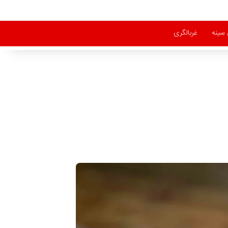
سینه
غربالگری