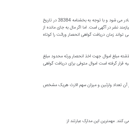
گواهی انحصار وراثت به درخواست یک یا تعدادی از بازماندگان متوفی و توسط شورای حل اختلاف آخرین محل اقامت متوفی صادر می شود و با توجه به بخشنامه 38384 در تاریخ
گواهی صادر شده نامحدود است و نیازمند نشر در آگهی است. اما اگر مال به جای مانده از
 تواند زمان دریافت گواهی انحصار وراثت را کوتاه
 از پانصد میلیون ریال) 3 تا 7 روز کاری است که در قوانین گذشته مبلغ اموال جهت اخذ انحصار ورثه محدود مبلغ
ه قرار گرفته است اموال متوفی برای دریافت گواهی
ر آن تعداد وارثین و میزان سهم الارث هریک مشخص
کنند. مهمترین این مدارک عبارتند از: