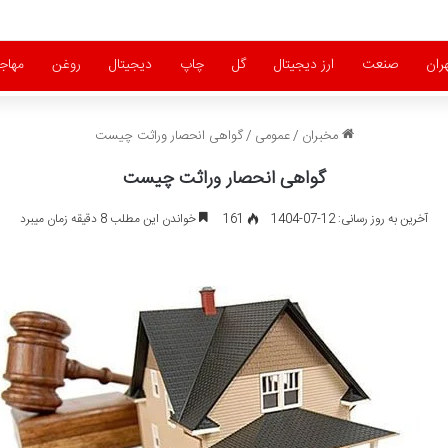
ران
صنعت
ارز دیجیتال
گل
چاپ
دیجیتال
روغن
مهاج
مخبران
/
عمومی
/
گواهی انحصار وراثت چیست
گواهی انحصار وراثت چیست
آخرین به روز رسانی: 12-07-1404
161
خواندن این مطلب 8 دقیقه زمان میبرد