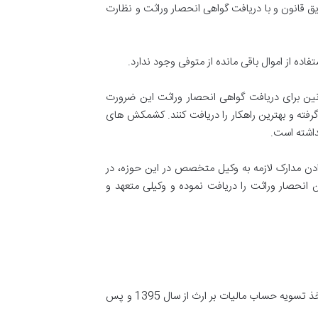
ق قانون و با دریافت گواهی انحصار وراثت و نظارت
ده از اموال باقی مانده از متوفی وجود ندارد.
انین برای دریافت گواهی انحصار وراثت این ضرورت
فته و بهترین راهکار را دریافت کنند. کشمکش های
داشته است.
دادن مدارک لازمه به وکیل متخصص در این حوزه، در
انحصار وراثت را دریافت نموده و وکیلی متعهد و
در قوانین انحصار وراثت تغییرات چندانی ایجاد نشده است مگر در مواردی محدود که مهمترین آنها عدم نیاز بازماندگان مرحوم به اخذ تسویه حساب مالیات بر ارث از سال 1395 و پس