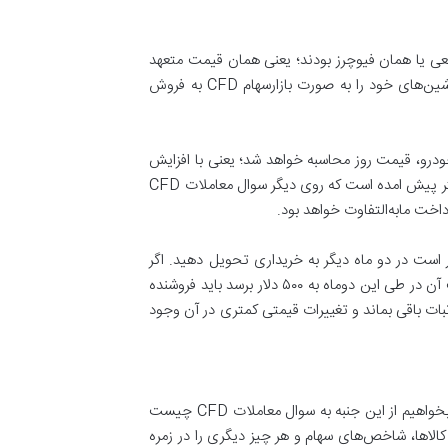
عی یا همان فیوچرز بودند؛ یعنی همان قیمت متعهد
شده باید شرکت ماشین را به شما تحویل می‌داد؛ اما با حرکت‌های تورمی در سال‌های گذشته شرکت‌های خودروساز سعی کردن ماشین‌های خود را به صورت ﺑﺎﺯﺍرﺳﻬﺎﻡ CFD به فروش
ودرو، قیمت روز محاسبه خواهد شد؛ یعنی با افزایش
قیمت خودرو خریدار باید این ضرر را جبران کند. البته چون معمولاً در اقتصاد ایران قیمت یک‌طرفه رو به بالا حرکت می‌کند تاکنون کمتر پیش امده است که روی دیگر سوال معاملات CFD
اخت مابه‌التفاوت خواهد بود.
وال معاملات CFD چیست این است که فرض کنید شما به عنوان فروشنده یک اپل به قیمت ۱۰۰۰ دلار قرار است در دو ماه دیگر به خریداری تحویل دهید. اگر
قیمت اپل در طی این دوماه به ۱۵۰۰ دلار افزایش پیدا کند. خریدار باید آن ۵۰۰ دلار اضافه شده را از فروشنده دریافت کند و اگر قیمت آن در طی این دوماه به ۵۰۰ دلار برسد باید فروشنده
ن بود که بازار کالاهای مصرفی با ثبات باقی بماند و تغییرات قیمتی کمتری در آن وجود
اما شاید این سوال به ذهن شما برسد که در زمینه سوال معاملات CFD چیست، چه چیزهایی را می‌توان خرید و فروش کرد؟ وقتی بخواهیم از این جنبه به سوال معاملات CFD چیست
 می‌توانید اوراق قرضه، سهامی شرکت‌ها، انواع کالاها، شاخص‌های سهام و هر چیز دیگری را در زمره