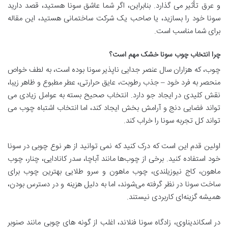
و عرق تأثیر می گذارد. بنابراین، اگر شما عاشق سونا هستید، قصد دارید
سونا خود را بسازید، یا صاحب یک شرکت ساختمانی هستید، این مقاله
برای شما مناسب است
.
چرا انتخاب چوب سونا خشک مهم است؟
چوب، که هزاران سال عنصر جدایی ناپذیر سونا بوده است، به لطف خواص
منحصر به فرد خود – جذب رطوبت، عایق حرارتی، عطر مطبوع و ظاهر زیبا،
نقش کلیدی در ایجاد جو دارد. انتخاب صحیح بسته به عوامل زیادی می
تواند فضایی دنج و آرامش بخش ایجاد کند، اما انتخاب اشتباه چوب می
تواند کل تجربه سونا را خراب کند
.
اولین قدم این است که درک کنید که نمی توانید از هر نوع چوبی در سونا
خود استفاده کنید. برخی از چوب‌ها مانند آباچا، سدر کانادایی، چنار، چوب
ماهون، کاج نیوزیلندی، چوب ماهون و سرو طلایی بهترین چوب برای
ساخت سونا در نظر گرفته می‌شوند، اما به دلیل هزینه و در دسترس بودن،
همیشه گزینه‌ای کاربردی نیستند
.
در اسکاندیناوی، زادگاه سونا فنلاند، اغلب از گونه های چوبی مانند صنوبر