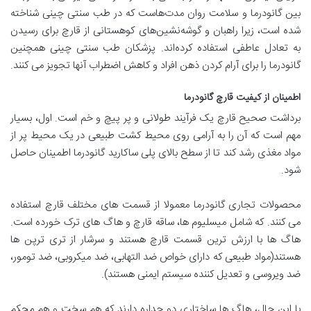
بین گانودرما و سلامت روان مدت‌هاست که در طب سنتی چینی شناخته
شده است، زیرا راهبان و گوشه‌نشین‌های کوهستانی از قارچ برای رسیدن
به تعادل عاطفی استفاده کرده‌اند. پزشکان طب سنتی چینی همچنین
گانودرما را برای آرام کردن ذهن افراد و کاهش اضطراب آنها تجویز می کنند.
اطمینان از کیفیت قارچ گانودرما
برداشت صحیح قارچ یک فرآیند طولانی و پر پیچ و خم است. اول، بسیار
مهم است که آن را به آرامی روی محیط کشت طبیعی در یک محیط پر از
مواد مغذی رشد کند تا از سطح بالای پلی ساکارید گانودرما اطمینان حاصل
شود.
محصولات تجاری گانودرما معمولا از قسمت های مختلف قارچ استفاده
می کنند. که شامل میسلیوم ها، ساقه قارچ و هاگ های ترک خورده است.
هاگ ها با ارزش ترین قسمت قارچ هستند و سرشار از تری ترپن ها
هستند(مواد طبیعی که دارای خواص ضد التهابی، ضد میکروبی، ضد تومور،
ضد ویروسی و تعدیل کننده سیستم ایمنی هستند).
با این حال، هاگ ها ساختاری دو جداره دارند که هم سخت و هم محکم