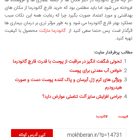
اگر چه قارچ گانودرما در اکثر مکان ها از جمله عطاری ها و فروشگاه ها
فروخته می شود اما باید مطئمن بود که خرید قارچ گانودرما از مکان های
بهداشتی و مورد اعتماد صورت بگیرد چرا که رعایت همه این نکات سبب
عملکرد بهتر قارچ گانودرما می شود و به طور مؤثر تری بر درمان بیماری ها
اثرگذار است پس حتما سعی کنید از
گانودرما مارکت
محصول با کیفیت
تهیه کنید.
مطالب پرطرفدار سایت:
تحولی شگفت انگیز در مراقبت از پوست با قدرت قارچ گانودرما
خواص آب معدنی برای پوست
ویژگی های کرم ژل آبرسان و پاک کننده پوست دست و صورت
هیدرودرم
جراحی افزایش سایز آلت تناسلی عوارض دارد؟
پوست
گانودرما
کپی آدرس کوتاه