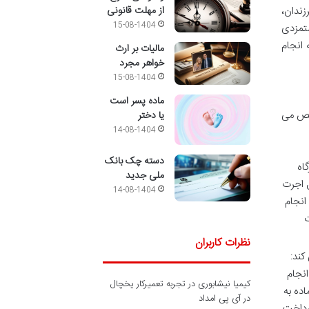
زندان،
از مهلت قانونی
15-08-1404
تمزدی
انجام
مالیات بر ارث
خواهر مجرد
15-08-1404
ماده پسر است
شخص می
یا دختر
14-08-1404
دسته چک بانک
اه
ملی جدید
ق اجرت
14-08-1404
انجام
ت
نظرات کاربران
کند:
انجام
کیمیا نیشابوری
در
تجربه تعمیرکار یخچال
اده به
در آی پی امداد
رداخت