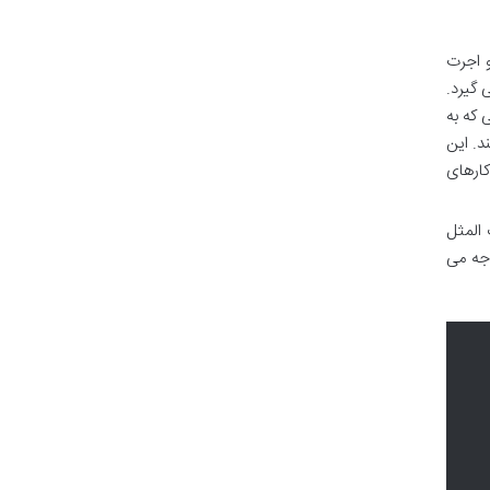
 اجرت
 گیرد.
 که به
د. این
ارهای
المثل
اجه می