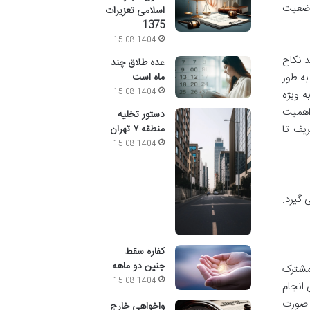
وضعیت
اسلامی تعزیرات
1375
15-08-1404
د نکاح
عده طلاق چند
ماه است
ه طور
15-08-1404
ه ویژه
 اهمیت
دستور تخلیه
ریف تا
منطقه ۷ تهران
15-08-1404
 گیرد.
کفاره سقط
جنین دو ماهه
مشترک
15-08-1404
 انجام
ه صورت
واخواهی خارج