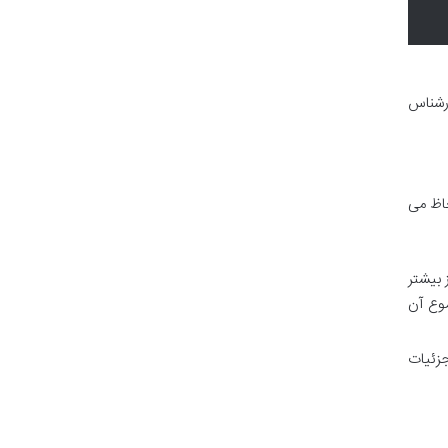
ارشناس
حاظ می
بیشتر
موع آن
زئیات