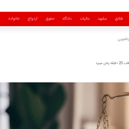
طلاق
مشهد
مالیات
دادگاه
حقوق
ازدواج
خانواده
زناشویی
ان میبرد