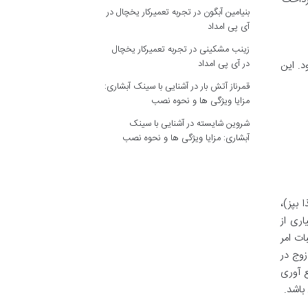
بنیامین آبگون
در
تجربه تعمیرکار یخچال در
آی پی امداد
زینب مشکینی
در
تجربه تعمیرکار یخچال
در آی پی امداد
د. این
قمرناز آتش بار
در
آشنایی با سینک آبشاری:
مزایا ویژگی ها و نحوه نصب
شروین شایسته
در
آشنایی با سینک
آبشاری: مزایا ویژگی ها و نحوه نصب
 بپز)،
اری از
ات امر
زوج در
 آوری
باشد.