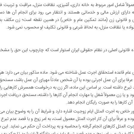
مولاً شامل امور مربوط به خانه داری، آشپزی، نظافت منزل، مراقبت و تربیت فر
دارای ارزش مالی و خدماتی هستند و انتظار می رود برای انجام آن ها دس
 و قانونی زن (مانند تمکین عام و خاص) در همین نقطه است؛ زن مکلف به 
نواده یا نظافت منزل، به لحاظ شرعی و قانونی تکلیف او محسوب نمی شود.
اده قانونی اصلی در نظام حقوقی ایران استوار است که چارچوب این حق را م
ی عام قاعده استحقاق اجرت عمل شناخته می شود. ماده مذکور بیان می دارد: هرگ
 عرفا برای آن عمل اجرتی بوده یا آن شخص عادتاً مهیای آن عمل باشد، مستح
 تبرع داشته است. بر اساس این ماده، اگر زن به درخواست همسرش کارهایی را 
ود و یا زن معمولاً شغل یا مهارت انجام آن کارها را داشته، مستحق دریافت اجر
آن کارها را به صورت رایگان انجام دهد.
ر خاص به اجرت المثل ایام زوجیت اشاره دارد و شرایط آن را به وضوح بیان می 
وده و عرفاً برای آن کار اجرت المثل معمول است، به امر زوج و با قصد عدم تبرع 
 اجرت المثل کارهای انجام گرفته را محاسبه و به پرداخت آن حکم می نماید. این م
یف شرعی، امر زوج و عدم قصد تبرع باید برای دادگاه اثبات شود تا حکم به پ