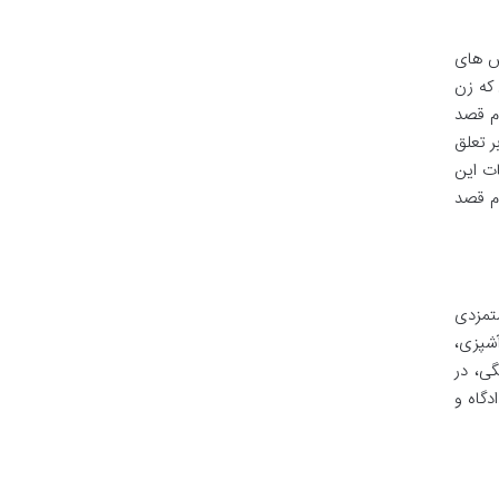
لش های
 که زن
م قصد
ر تعلق
ات این
دم قصد
ستمزدی
آشپزی،
ی، در
دگاه و