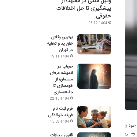
وکیل ملکی در مشهد؛ از
پیشگیری تا حل اختلافات
حقوقی
05-12-1404
بهترین وکلای
خلع ید و تخلیه
در تهران
19-11-1404
حجاب در
اندیشه عرفای
مسلمان؛ از
خودسازی تا
جامعه‌سازی
22-10-1404
فرم ثبت نام
فرزند خواندگی
15-08-1404
خود را
 رسمی
قانون مجازات