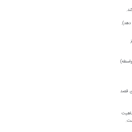
دهد).
واسطه)
ای قصد
ماهیت
ست.