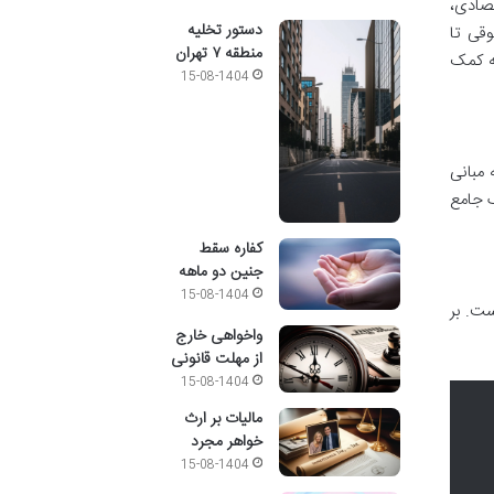
تصادی،
دستور تخلیه
وقی تا
منطقه ۷ تهران
نه کمک
15-08-1404
 مبانی
ک جامع
کفاره سقط
جنین دو ماهه
15-08-1404
است. بر
واخواهی خارج
از مهلت قانونی
15-08-1404
مالیات بر ارث
خواهر مجرد
15-08-1404