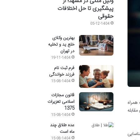
وکیل ملکی در مشهد؛ از
پیشگیری تا حل اختلافات
حقوقی
05-12-1404
بهترین وکلای
خلع ید و تخلیه
در تهران
19-11-1404
فرم ثبت نام
فرزند خواندگی
15-08-1404
قانون مجازات
اسلامی تعزیرات
 همراه
1375
مقابله
15-08-1404
عده طلاق چند
ماه است
اسایی
15-08-1404