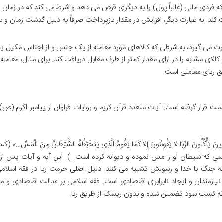
 فردی مالی (غالباً پول) را به دیگری قرض می دهد و شرط می کند که در زمان
 کند. به عبارت دیگر، افزایش در مقدار بازپرداخت صرفاً به دلیل گذشت زمان و 
ورت می گیرد، به شرطی که کالاهای مورد معامله از یک جنس و از اجناس مکیل یا
الای مشابه را در ازای مقدار کمتر از طرف مقابل دریافت کند. برای مثال، معامله 
داق ربای معاملی است.
مت قرار گرفته است. آیات متعدد قرآن کریم و روایات فراوان از پیامبر اکرم (ص) 
، آیه ۲۷۵ آمده است: «الَّذِینَ یَأْکُلُونَ الرِّبَا لا یَقُومُونَ إِلا کَمَا یَقُومُ الَّذِی یَتَخَبَّطُهُ الشَّیْطَانُ مِنَ الْمَسِّ…
کسی که شیطان او را مس نموده و دیوانه کرده است…). این آیه و آیات پس از 
 به جنگ با خدا و رسولش تشبیه می کنند. دلیل اصلی حرمت ربا در فقه اسلام
ازمندان و ایجاد نابرابری اقتصادی است. فقه اسلامی بر عدالت اقتصادی و 
د، نه کسب سود تضمین شده و بدون ریسک از طریق ربا.