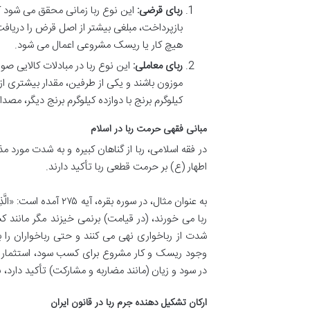
ربای قرضی:
این نوع ربا زمانی محقق می شود که
بازپرداخت، مبلغی بیشتر از اصل قرض را دریافت
هیچ کار یا ریسک مشروعی اعمال می شود.
ربای معاملی:
این نوع ربا در مبادلات کالایی ص
موزون باشند و یکی از طرفین، مقدار بیشتری از ک
کیلوگرم برنج با دوازده کیلوگرم برنج دیگر، مص
مبانی فقهی حرمت ربا در اسلام
در فقه اسلامی، ربا از گناهان کبیره و به شدت مورد مذ
اطهار (ع) بر حرمت قطعی ربا تأکید دارند.
به عنوان مثال، در سوره بقره
ربا می خورند، (در قیامت) برنمی خیزند مگر مانند 
شدت از رباخواری نهی می کنند و حتی رباخواران را
وجود ریسک و کار مشروع برای کسب سود، استثمار نی
در سود و زیان (مانند مضاربه و مشارکت) تأکید دار
ارکان تشکیل دهنده جرم ربا در قانون ایران