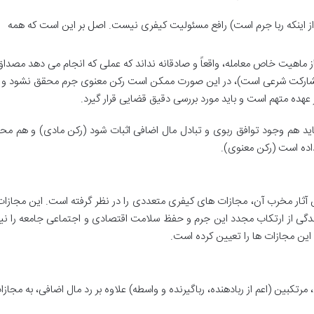
ز اینکه ربا جرم است) رافع مسئولیت کیفری نیست. اصل بر این است که همه
از ماهیت خاص معامله، واقعاً و صادقانه نداند که عملی که انجام می دهد مصداق 
د مشارکت شرعی است)، در این صورت ممکن است رکن معنوی جرم محقق نشود و ا
عهده متهم است و باید مورد بررسی دقیق قضایی قرار گیرد.
 باید هم وجود توافق ربوی و تبادل مال اضافی اثبات شود (رکن مادی) و هم محر
 داده است (رکن معنوی).
هش آثار مخرب آن، مجازات های کیفری متعددی را در نظر گرفته است. این مجازات
رندگی از ارتکاب مجدد این جرم و حفظ سلامت اقتصادی و اجتماعی جامعه را نیز
نون مجازات اسلامی، مرتکبین (اعم از ربادهنده، رباگیرنده و واسطه) علاوه بر رد مال اضافی، به مج