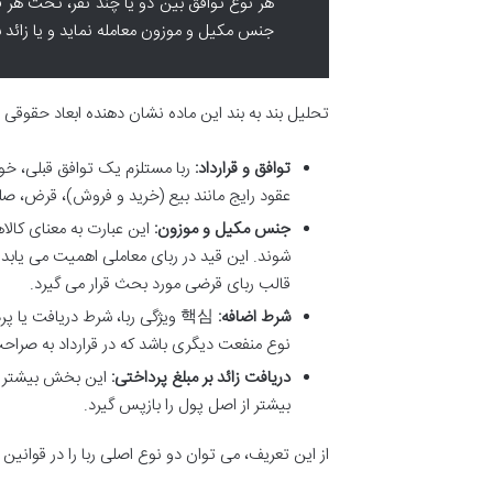
هر نوع توافق بین دو یا چند نفر، تحت هر ق
جنس مکیل و موزون معامله نماید و یا زائد 
تحلیل بند به بند این ماده نشان دهنده ابعاد حقوقی ر
توافق و قرارداد:
ربا مستلزم یک توافق قبلی، خو
عقود رایج مانند بیع (خرید و فروش)، قرض، ص
جنس مکیل و موزون:
این عبارت به معنای کالاها
شوند. این قید در ربای معاملی اهمیت می یاب
قالب ربای قرضی مورد بحث قرار می گیرد.
شرط اضافه:
핵심 ویژگی ربا، شرط دریافت یا 
نوع منفعت دیگری باشد که در قرارداد به صراحت 
دریافت زائد بر مبلغ پرداختی:
این بخش بیشتر به
بیشتر از اصل پول را بازپس گیرد.
از این تعریف، می توان دو نوع اصلی ربا را در قوانین 