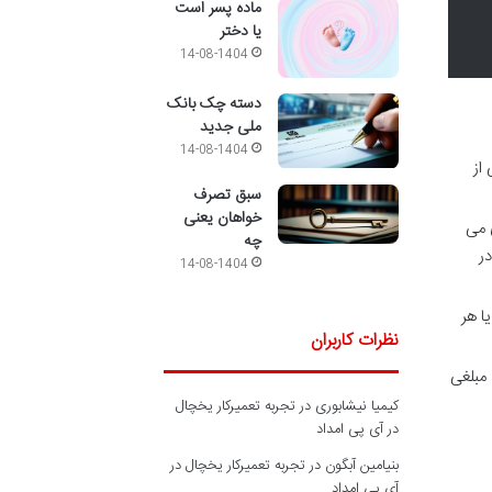
ماده پسر است
یا دختر
14-08-1404
دسته چک بانک
ملی جدید
14-08-1404
از
سبق تصرف
خواهان یعنی
ی می
چه
ر
14-08-1404
ا هر
نظرات کاربران
 مبلغی
کیمیا نیشابوری
در
تجربه تعمیرکار یخچال
در آی پی امداد
بنیامین آبگون
در
تجربه تعمیرکار یخچال در
آی پی امداد