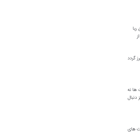
ربا
ز
ز گردد
 ها نه
 دنبال
ازات های