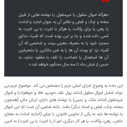
«هرگاه اموال منقول یا غیرمنقول یا نوشته هایی از قبیل
سفته و چک و قبض و نظایر آن به عنوان اجاره یا امانت
یا رهن یا برای وکالت یا هرکار با اجرت یا بی اجرت به
کسی داده شده و بنا بر این بوده است که اشیاء مذکور
مسترد شود یا به مصرف معینی برسد و شخصی که آن
اشیاء نزد او بوده، آن ها را به ضرر مالکین یا متصرفین
آن ها استعمال یا تصاحب یا تلف یا مفقود نماید، به
حبس از شش ماه تا سه سال محکوم خواهد شد.»
این ماده به وضوح اجزای اصلی جرم را مشخص می کند. موضوع جرم می
تواند شامل اموال منقول (مانند پول نقد، خودرو، طلا و جواهرات) و اموال
غیرمنقول (مانند ملک و زمین) یا نوشته های دارای ارزش مالی (همچون
سفته، چک، قبض و اسناد دیگر) باشد. نکته اساسی آن است که این اموال
یا نوشته ها باید به یکی از عناوین قانونی یا عرفی (اجاره، امانت به معنای
خاص، رهن، وکالت، یا هر کار دیگری اعم از با اجرت یا بی اجرت) به امین