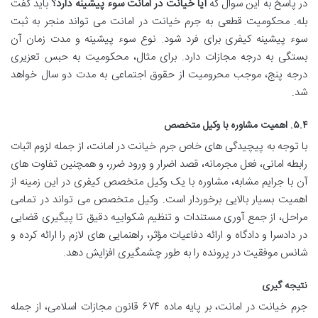
در پاسخ به این سوال که
آیا خیانت در امانت سوء پیشینه دارد؟
باید گفت
بله. محکومیت قطعی به جرم خیانت در امانت می تواند منجر به ثبت
سوء پیشینه کیفری برای فرد شود. نوع سوء پیشینه و مدت زمان آن
بستگی به درجه مجازات دارد. برای مثال، محکومیت به حبس تعزیری
درجه پنج، موجب محرومیت از حقوق اجتماعی به مدت دو سال خواهد
شد.
۵.۴. اهمیت مشاوره با وکیل متخصص
با توجه به پیچیدگی های خاص جرم خیانت در امانت، از جمله لزوم اثبات
رابطه امانی، فعل مجرمانه، قصد اضرار و ورود ضرر، و همچنین تفاوت های
آن با جرایم مشابه، مشاوره با یک وکیل متخصص کیفری در این زمینه از
اهمیت بسیار بالایی برخوردار است. وکیل متخصص می تواند در تمامی
مراحل، از جمع آوری مستندات و تنظیم شکواییه دقیق تا پیگیری قضایی
در دادسرا و دادگاه و ارائه دفاعیات مؤثر، راهنمایی های لازم را ارائه کرده و
شانس موفقیت در پرونده را به طور چشمگیری افزایش دهد.
نتیجه گیری
جرم خیانت در امانت، بر پایه ماده ۶۷۴ قانون مجازات اسلامی، از جمله