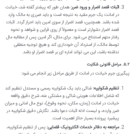
اثبات قصد اضرار و ورود ضرر:
همان طور که پیشتر گفته شد، خیانت
در امانت یک جرم مقید به نتیجه است و باید ضرری به مالک وارد
شده باشد. همچنین، قصد اضرار از سوی امین باید احراز گردد. اثبات
قصد اضرار دشوارتر است و معمولاً از روی قراین و شواهد و نحوه
رفتار متهم استنتاج می شود. برای مثال، اگر امین پس از مطالبه مال
توسط مالک، از استرداد آن خودداری کند و هیچ توجیه منطقی
نداشته باشد، این می تواند اماره ای بر قصد اضرار او باشد.
۵.۲. مراحل قانونی شکایت
پیگیری جرم خیانت در امانت از طریق مراحل زیر انجام می شود:
تنظیم شکواییه:
شاکی باید یک شکواییه رسمی و مستدل تنظیم کند
که شامل اطلاعات هویتی شاکی و مشتکی عنه، شرح دقیق واقعه
خیانت در امانت (زمان، مکان، نحوه وقوع)، نوع مال امانی و میزان
ضرر وارده، و لیست ادله اثبات دعوا باشد. نگارش دقیق شکواییه در
پیشبرد پرونده بسیار حائز اهمیت است.
مراجعه به دفاتر خدمات الکترونیک قضایی:
پس از تنظیم شکواییه،