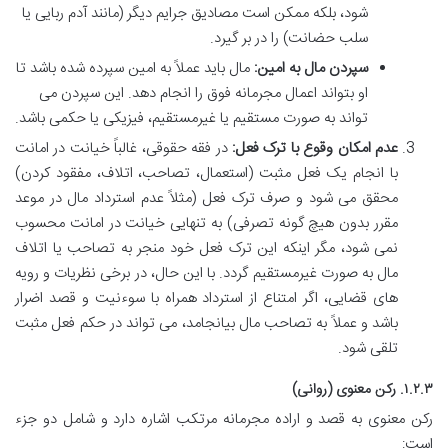
شود، بلکه ممکن است مصادیق جرایم دیگر (مانند آدم ربایی یا
سلب حضانت) را در بر گیرد.
سپردن مال به امین:
مال باید عملاً به امین سپرده شده باشد تا
او بتواند اعمال مجرمانه فوق را انجام دهد. این سپردن می
تواند به صورت مستقیم یا غیرمستقیم، فیزیکی یا حکمی باشد.
عدم امکان وقوع با ترک فعل:
در فقه حقوقی، غالباً خیانت در امانت
با انجام یک فعل مثبت (استعمال، تصاحب، اتلاف، مفقود کردن)
محقق می شود و صرف ترک فعل (مثلاً عدم استرداد مال در موعد
مقرر بدون هیچ گونه تصرفی) به تنهایی خیانت در امانت محسوب
نمی شود، مگر اینکه این ترک فعل خود منجر به تصاحب یا اتلاف
مال به صورت غیرمستقیم گردد. با این حال، در برخی نظریات و رویه
های قضایی، اگر امتناع از استرداد همراه با سوءنیت و قصد اضرار
باشد و عملاً به تصاحب مال بیانجامد، می تواند در حکم فعل مثبت
تلقی شود.
۱.۲.۳. رکن معنوی (روانی)
رکن معنوی به قصد و اراده مجرمانه مرتکب اشاره دارد و شامل دو جزء
است: