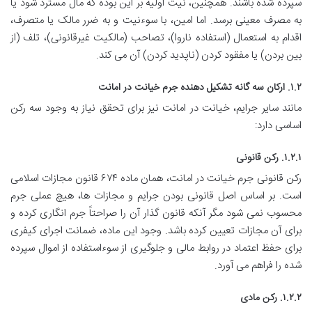
سپرده شده باشند. همچنین، نیت اولیه بر این بوده که مال مسترد شود یا
به مصرف معینی برسد. اما امین، با سوءنیت و به ضرر مالک یا متصرف،
اقدام به استعمال (استفاده ناروا)، تصاحب (مالکیت غیرقانونی)، تلف (از
بین بردن) یا مفقود کردن (ناپدید کردن) آن می کند.
۱.۲. ارکان سه گانه تشکیل دهنده جرم خیانت در امانت
مانند سایر جرایم، خیانت در امانت نیز برای تحقق نیاز به وجود سه رکن
اساسی دارد:
۱.۲.۱. رکن قانونی
رکن قانونی جرم خیانت در امانت، همان ماده ۶۷۴ قانون مجازات اسلامی
است. بر اساس اصل قانونی بودن جرایم و مجازات ها، هیچ عملی جرم
محسوب نمی شود مگر آنکه قانون گذار آن را صراحتاً جرم انگاری کرده و
برای آن مجازات تعیین کرده باشد. وجود این ماده، ضمانت اجرای کیفری
برای حفظ اعتماد در روابط مالی و جلوگیری از سوءاستفاده از اموال سپرده
شده را فراهم می آورد.
۱.۲.۲. رکن مادی