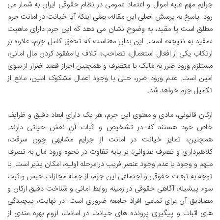
جرایم مهم علیه اموال و اعتماد عمومی در نظام حقوقی ایران به شمار می
رود. پاسخ به پرسش اصلی این مقاله، یعنی اینکه آیا خیانت در امانت جرم
مطلق است یا مقید، به وضوح نشان می دهد که این جرم دارای ماهیت
«مقید به نتیجه» است. این بدان معناست که تحقق کامل جرم، علاوه بر
ارتکاب یکی از افعال استعمال، تصاحب، اتلاف یا مفقود کردن مال امانی،
مستلزم ورود ضرر به مالک یا متصرف و همچنین احراز قصد اضرار از سوی
امین است. عدم ورود ضرر، حتی با وجود اعمال مشکوک امین، مانع از
تکمیل جرم خواهد شد.
ارکان قانونی، مادی و معنوی این جرم، هر یک دارای ابعاد دقیق و ظرایف
خاص خود هستند که در تشخیص و اثبات آن نقش حیاتی دارند.
همچنین، تمایز خیانت در امانت از جرایم مشابهی چون سرقت،
کلاهبرداری و تصرف عدوانی، بر پایه تفاوت در نحوه ورود مال به تصرف
متهم و وجود یا عدم وجود عنصر فریب در مرحله اولیه، امکان پذیر است. با
توجه به تبعات حقوقی و اجتماعی این جرم، از جمله مجازات حبس و ثبت
سوء پیشینه، آگاهی حقوقی در زمینه روابط امانی و شناخت دقیق ارکان و
مصادیق آن برای تمامی افراد جامعه ضروری است. در نهایت، پیچیدگی
های اثبات و پیگیری پرونده های خیانت در امانت، لزوم بهره مندی از