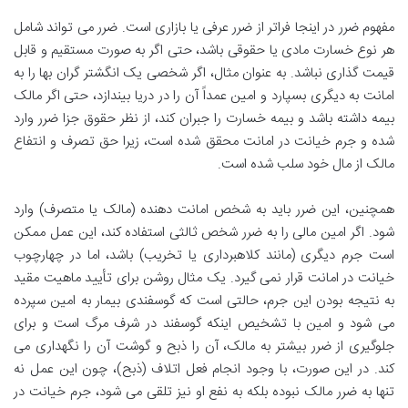
مفهوم ضرر در اینجا فراتر از ضرر عرفی یا بازاری است. ضرر می تواند شامل
هر نوع خسارت مادی یا حقوقی باشد، حتی اگر به صورت مستقیم و قابل
قیمت گذاری نباشد. به عنوان مثال، اگر شخصی یک انگشتر گران بها را به
امانت به دیگری بسپارد و امین عمداً آن را در دریا بیندازد، حتی اگر مالک
بیمه داشته باشد و بیمه خسارت را جبران کند، از نظر حقوق جزا ضرر وارد
شده و جرم خیانت در امانت محقق شده است، زیرا حق تصرف و انتفاع
مالک از مال خود سلب شده است.
همچنین، این ضرر باید به شخص امانت دهنده (مالک یا متصرف) وارد
شود. اگر امین مالی را به ضرر شخص ثالثی استفاده کند، این عمل ممکن
است جرم دیگری (مانند کلاهبرداری یا تخریب) باشد، اما در چهارچوب
خیانت در امانت قرار نمی گیرد. یک مثال روشن برای تأیید ماهیت مقید
به نتیجه بودن این جرم، حالتی است که گوسفندی بیمار به امین سپرده
می شود و امین با تشخیص اینکه گوسفند در شرف مرگ است و برای
جلوگیری از ضرر بیشتر به مالک، آن را ذبح و گوشت آن را نگهداری می
کند. در این صورت، با وجود انجام فعل اتلاف (ذبح)، چون این عمل نه
تنها به ضرر مالک نبوده بلکه به نفع او نیز تلقی می شود، جرم خیانت در