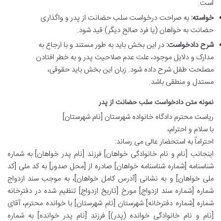
است.
خواسته:
به صراحت درخواست سلب حضانت از پدر و واگذاری
حضانت به خواهان (یا فرد صالح دیگر) قید شود.
شرح دادخواست:
در این بخش باید به طور مستند و با ارجاع به
مدارک و دلایل موجود، علت عدم صلاحیت پدر و به خطر افتادن
مصلحت طفل شرح داده شود. زبان این بخش باید حقوقی،
مستدل و منطقی باشد.
نمونه متن دادخواست سلب حضانت از پدر
ریاست محترم دادگاه خانواده شهرستان [نام شهرستان]
با سلام و احترام،
احتراماً به استحضار عالی می رساند:
اینجانب [نام و نام خانوادگی خواهان] فرزند [نام پدر خواهان] به شماره
شناسنامه [شماره شناسنامه خواهان] صادره از [محل صدور] به کد ملی [کد
ملی خواهان] و به نشانی [آدرس کامل خواهان]، به موجب سند ازدواج
شماره [شماره سند ازدواج] مورخ [تاریخ ازدواج] تنظیم شده در دفترخانه
شماره [شماره دفترخانه] شهرستان [نام شهرستان] با خوانده محترم، آقای
[نام و نام خانوادگی خوانده (پدر)] فرزند [نام پدر خوانده] به شماره