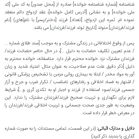
شناسنامه [شماره شناسنامه خوانده] صادره از [محل صدور] به کد ملی [کد
ملی خوانده] و به نشانی [آدرس کامل خوانده]، عقد ازدواج دائم منعقد
نموده ام. ثمره این ازدواج، [تعداد] فرزند [دختر/پسر] با نام(های) [نام
فرزند/فرزندان] متولد [تاریخ تولد فرزند/فرزندان] می باشد.
پس از وقوع اختلافاتی در زندگی مشترک و به موجب [سند طلاق شماره …
/ عدم تعیین تکلیف حضانت به دلیل …]، در حال حاضر حضانت فرزند/
فرزندان مشترک نزد خوانده محترم قرار دارد. متاسفانه، خوانده محترم به
دلیل [ذکر دقیق علت عدم صلاحیت، به عنوان مثال: اعتیاد شدید و زیان
آور به مواد مخدر / ابتلا به بیماری روانی مزمن با تشخیص پزشکی قانونی
/ اشتهار به فساد اخلاقی و رفتارهای نامناسب / تکرار ضرب و جرح و آزار
جسمی فرزند/سوء استفاده از فرزند و اجبار او به تکدی گری و…]، شرایط
لازم برای نگهداری و تربیت صحیح فرزند/فرزندان مشترک را ندارد. این
وضعیت به طور جدی صحت جسمانی و تربیت اخلاقی فرزند/فرزندان را
در معرض خطر قرار داده است.
دلایل و مدارک اثباتی:
(در این قسمت، تمامی مستندات را به صورت شماره
گذاری یا بندبند ذکر کنید)