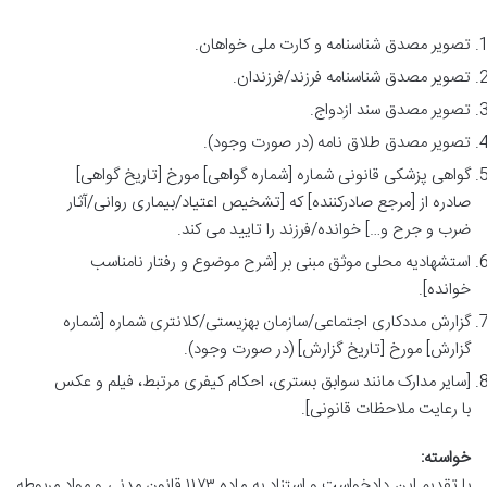
تصویر مصدق شناسنامه و کارت ملی خواهان.
تصویر مصدق شناسنامه فرزند/فرزندان.
تصویر مصدق سند ازدواج.
تصویر مصدق طلاق نامه (در صورت وجود).
گواهی پزشکی قانونی شماره [شماره گواهی] مورخ [تاریخ گواهی]
صادره از [مرجع صادرکننده] که [تشخیص اعتیاد/بیماری روانی/آثار
ضرب و جرح و…] خوانده/فرزند را تایید می کند.
استشهادیه محلی موثق مبنی بر [شرح موضوع و رفتار نامناسب
خوانده].
گزارش مددکاری اجتماعی/سازمان بهزیستی/کلانتری شماره [شماره
گزارش] مورخ [تاریخ گزارش] (در صورت وجود).
[سایر مدارک مانند سوابق بستری، احکام کیفری مرتبط، فیلم و عکس
با رعایت ملاحظات قانونی].
خواسته:
با تقدیم این دادخواست و استناد به ماده ۱۱۷۳ قانون مدنی و مواد مربوطه