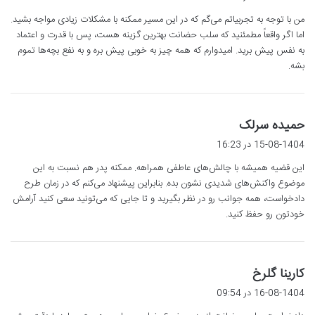
ت
من با توجه به تجربیاتم می‌گم که در این مسیر ممکنه با مشکلات زیادی مواجه بشید.
:
اما اگر واقعاً مطمئنید که سلب حضانت بهترین گزینه هست، پس با قدرت و اعتماد
به نفس پیش برید. امیدوارم که همه چیز به خوبی پیش بره و به نفع بچه‌ها تموم
بشه.
گ
حمیده سرلک
ف
15-08-1404 در 16:23
ت
این قضیه همیشه با چالش‌های عاطفی همراهه. ممکنه پدر هم نسبت به این
:
موضوع واکنش‌های شدیدی نشون بده. بنابراین پیشنهاد می‌کنم که در زمان طرح
دادخواست، همه جوانب رو در نظر بگیرید و تا جایی که می‌تونید سعی کنید آرامش
خودتون رو حفظ کنید.
گ
کارینا گلرخ
ف
16-08-1404 در 09:54
ت