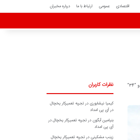
اقتصادی
عمومی
ارتباط با ما
درباره مخبران
نظرات کاربران
مواجهه با فرآیندهای قانونی پس از فوت عزیزان، می‌تواند تجربه‌ای دلهره‌آور باشد. در میان انبوهی از اسناد و مدارک، دو فرم “۲۶” و “۳۴”
کیمیا نیشابوری
در
تجربه تعمیرکار یخچال
در آی پی امداد
بنیامین آبگون
در
تجربه تعمیرکار یخچال در
آی پی امداد
زینب مشکینی
در
تجربه تعمیرکار یخچال