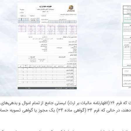
تفاوت اصلی فرم 26 و 34 مالیات بر ارث در این است که فرم ۲۶ (اظهارنامه مالیات بر ارث) لیستی جامع از تمام اموال و بده
است که وراث برای تشکیل پرونده مالیاتی ارائه می‌دهند، در حالی که فرم ۳۴ (گواهی ماده ۳۴) یک مجوز یا گو