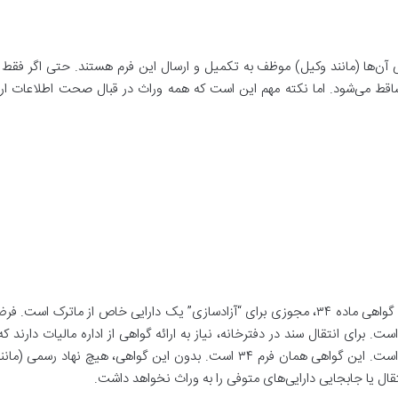
نی آن‌ها (مانند وکیل) موظف به تکمیل و ارسال این فرم هستند. حتی اگر فقط 
ساقط می‌شود. اما نکته مهم این است که همه وراث در قبال صحت اطلاعات ارا
همانطور که گفته شد، فرم ۳۴ مالیات بر ارث یا همان گواهی ماده ۳۴، مجوزی برای “آزادسازی” یک دارایی خاص از ماترک ا
. برای انتقال سند در دفترخانه، نیاز به ارائه گواهی از اداره مالیات دارند ک
دهد مالیات بر ارث مربوط به آن خانه پرداخت شده است. این گواهی همان فرم ۳۴ است. بدون این گواهی، هیچ نهاد رس
تقال یا جابجایی دارایی‌های متوفی را به وراث نخواهد داشت
.