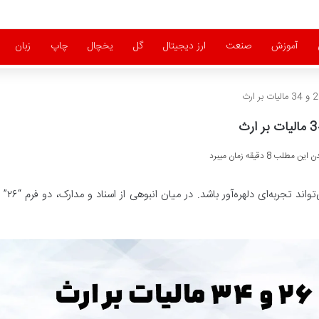
آموزش
صنعت
ارز دیجیتال
گل
یخچال
چاپ
زبان
 مطلب 8 دقیقه زمان میبرد