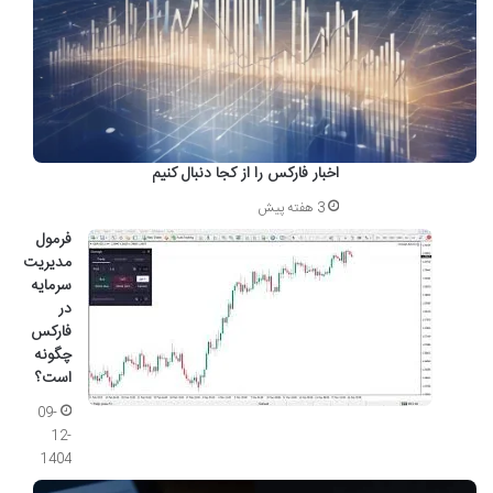
اخبار فارکس را از کجا دنبال کنیم
3 هفته پیش
فرمول
مدیریت
سرمایه
در
فارکس
چگونه
است؟
09-
12-
1404