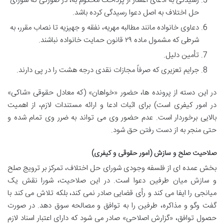
رسیدگی به ادعای اعسار از پرداخت محکوم به، در صورتی که شورای
حل اختلاف به اصل دعوا رسیدگی کرده باشد.
دعاوی خانواده مانند مطالبه مهریه، نفقه و جهیزیه تا نصاب مقرر، به
شرطی که مشمول ماده ۲۹ قانون حمایت خانواده نباشند.
تأمین دلیل.
جرایم تعزیری که صرفاً مجازات نقدی درجه هشت را در پی دارند.
در این دسته از پرونده ها، حضور «خواهان» (که معادل حقوقی «شاکی»
در امور کیفری است) برای اثبات ادعا و ارائه مستندات لازم، از اهمیت
بالایی برخوردار است. عدم حضور وی می تواند به ضرر وی تمام شده و
حتی منجر به از دست رفتن حق شود.
صلاحیت صلح و سازش (امور حقوقی و کیفری)
بخش عمده ای از فلسفه وجودی شورای حل اختلاف، تمرکز بر ترویج صلح
و سازش میان طرفین دعوا است. در این صلاحیت، شورا نقش یک
میانجی را ایفا می کند و رأی قضایی صادر نمی کند، بلکه تلاش می کند با
گفت وگو و مذاکره، طرفین را به توافق و مصالحه سوق دهد. در صورت
حصول توافق، «گزارش اصلاحی» صادر می شود که دارای اعتبار اسناد لازم