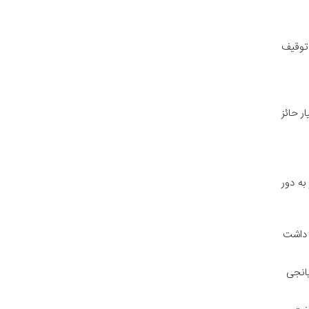
 توقیف
ر حائز
به دور
د داشت
یانجی