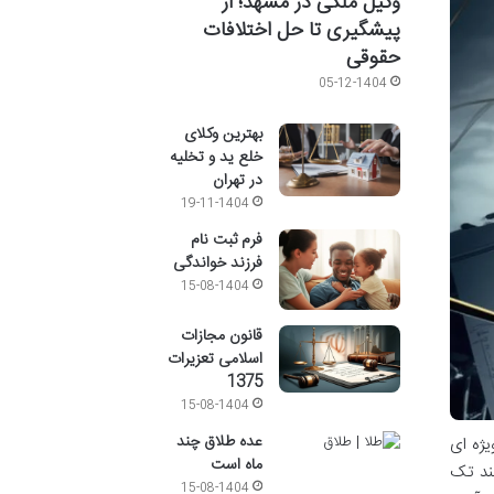
وکیل ملکی در مشهد؛ از
پیشگیری تا حل اختلافات
حقوقی
05-12-1404
بهترین وکلای
خلع ید و تخلیه
در تهران
19-11-1404
فرم ثبت نام
فرزند خواندگی
15-08-1404
قانون مجازات
اسلامی تعزیرات
1375
15-08-1404
عده طلاق چند
یژه ای
ماه است
سند تک
15-08-1404