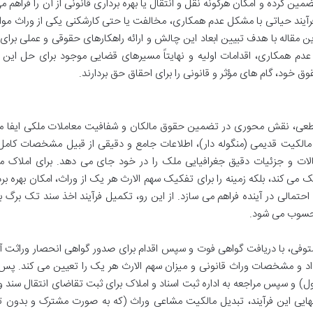
ن کرده و امکان هرگونه نقل و انتقال یا بهره برداری قانونی از آن را فراهم می
 فرآیند حیاتی با مشکل عدم همکاری، مخالفت یا حتی کارشکنی یکی از وراث مو
ین مقاله با هدف تبیین ابعاد این چالش و ارائه راهکارهای حقوقی و عملی برای غ
 عدم همکاری، اقدامات اولیه و نهایتاً مسیرهای قضایی موجود برای حل این
وق خود، گام های مؤثر و قانونی را برای احقاق حق بردارند.
قطعی، نقش محوری در تضمین حقوق مالکان و شفافیت معاملات ملکی ایفا می
 مالکیت قدیمی (منگوله دار)، اطلاعات جامع و دقیقی از قبیل مشخصات کام
الات و جزئیات دقیق جغرافیایی ملک را در خود جای می دهد. برای املاک م
ی کند، بلکه زمینه را برای تفکیک سهم الارث هر یک از وراث، امکان بهره برد
حتمالی در آینده فراهم می سازد. از این رو، تکمیل فرآیند اخذ سند تک برگ ب
محسوب می شود.
توفی، با دریافت گواهی فوت و سپس اقدام برای صدور گواهی انحصار وراثت آ
د و مشخصات وراث قانونی و میزان سهم الارث هر یک را تعیین می کند. پس ا
) و سپس مراجعه به اداره ثبت اسناد و املاک برای ثبت تقاضای انتقال سند 
ایی این فرآیند، تبدیل مالکیت مشاعی وراث (که به صورت مشترک و بدون 