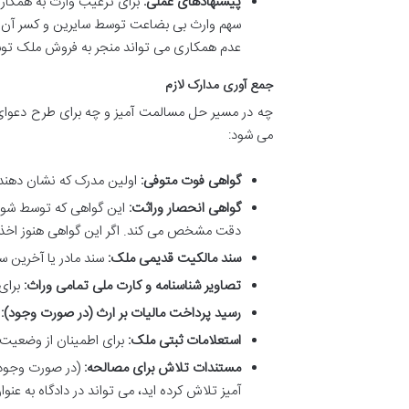
پیشنهادهای عملی:
برای ترغیب وارث به همکاری،
سهم وارث بی بضاعت توسط سایرین و کسر آن از س
عدم همکاری می تواند منجر به فروش ملک توسط
جمع آوری مدارک لازم
چه در مسیر حل مسالمت آمیز و چه برای طرح دعوای 
می شود:
گواهی فوت متوفی:
اولین مدرک که نشان دهن
گواهی انحصار وراثت:
این گواهی که توسط شورا
دقت مشخص می کند. اگر این گواهی هنوز اخذ نش
سند مالکیت قدیمی ملک:
سند مادر یا آخرین س
تصاویر شناسنامه و کارت ملی تمامی وراث:
برای 
رسید پرداخت مالیات بر ارث (در صورت وجود):
د
استعلامات ثبتی ملک:
برای اطمینان از وضعیت 
مستندات تلاش برای مصالحه:
(در صورت وجود)
آمیز تلاش کرده اید، می تواند در دادگاه به عن