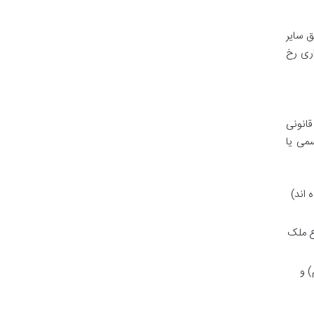
 سایر
اری رخ
قانونی
سمی یا
 اند)
ع ملک
) و