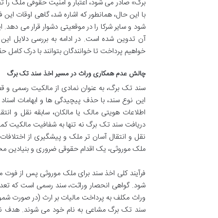
برگ» صادر می شود، اعتبار و امنیت حقوقی ملک را تضمی
با این حال، همانطور که اشاره شد، گاهی اوقات این
شود و سایر شرکا را در موقعیتی دشوار قرار می دهد. ا
آن تدوین شده است. در ادامه به بررسی دلایل این
خواهیم پرداخت تا خوانندگان بتوانند با درک کامل حق
چالش عدم همکاری وراث در مسیر اخذ سند تک برگ
سند تک برگ، به عنوان نمادی از مالکیت رسمی و 
این نوع سند، با حذف پیچیدگی ها و ابهامات اسناد
اطلاعات هویتی مالک یا مالکان، سابقه نقل و انتق
دریافت سند تک برگ نه تنها به شفافیت مالکیت کمک م
نقل و انتقال آسان تر ملک و پیشگیری از اختلافات ا
ملک موروثی، یک اقدام حقوقی ضروری و بنیادین 
فرآیند کلی اخذ سند برای ملک موروثی پس از فوت م
شود. گواهی انحصار وراثت، سند رسمی است که تعدا
وراث مکلف به پرداخت مالیات بر ارث (در صورت شمول
سند تک برگ مشاعی به نام خود می شوند. هدف نه