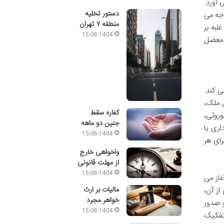
 آورد.
دستور تخلیه
اجه می
منطقه ۷ تهران
لبه بر
15-08-1404
 معضل
 کند.
ل ملک،
کفاره سقط
وروثی،
جنین دو ماهه
اری یا
15-08-1404
رای هر
واخواهی خارج
از مهلت قانونی
15-08-1404
غاز می
مالیات بر ارث
ز آن،
خواهر مجرد
و صدور
15-08-1404
تفکیک