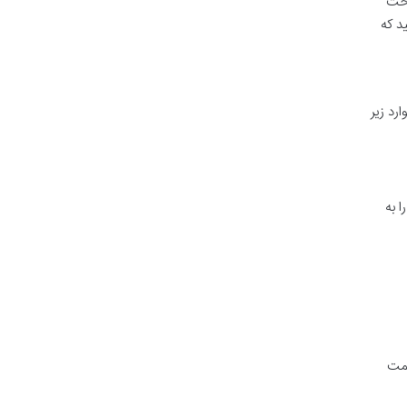
اخت
د که
رد زیر
 به
لمت