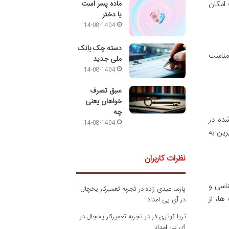
ماده پسر است
 امکان
یا دختر
14-08-1404
دسته چک بانک
 مناسب
ملی جدید
14-08-1404
سبق تصرف
خواهان یعنی
چه
ده در
14-08-1404
رین به
نظرات کاربران
ناسی و
پارسا عیدی زاده
در
تجربه تعمیرکار یخچال
ا، از
در آی پی امداد
ثریا کوثری فر
در
تجربه تعمیرکار یخچال در
آی پی امداد