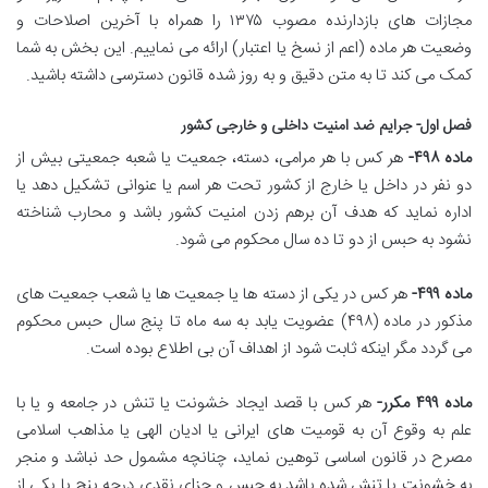
مجازات های بازدارنده مصوب ۱۳۷۵ را همراه با آخرین اصلاحات و
وضعیت هر ماده (اعم از نسخ یا اعتبار) ارائه می نماییم. این بخش به شما
کمک می کند تا به متن دقیق و به روز شده قانون دسترسی داشته باشید.
فصل اول- جرایم ضد امنیت داخلی و خارجی کشور
ماده ۴۹۸-
هر کس با هر مرامی، دسته، جمعیت یا شعبه جمعیتی بیش از
دو نفر در داخل یا خارج از کشور تحت هر اسم یا عنوانی تشکیل دهد یا
اداره نماید که هدف آن برهم زدن امنیت کشور باشد و محارب شناخته
نشود به حبس از دو تا ده سال محکوم می شود.
ماده ۴۹۹-
هر کس در یکی از دسته ها یا جمعیت ها یا شعب جمعیت های
مذکور در ماده (۴۹۸) عضویت یابد به سه ماه تا پنج سال حبس محکوم
می گردد مگر اینکه ثابت شود از اهداف آن بی اطلاع بوده است.
ماده ۴۹۹ مکرر-
هر کس با قصد ایجاد خشونت یا تنش در جامعه و یا با
علم به وقوع آن به قومیت های ایرانی یا ادیان الهی یا مذاهب اسلامی
مصرح در قانون اساسی توهین نماید، چنانچه مشمول حد نباشد و منجر
به خشونت یا تنش شده باشد به حبس و جزای نقدی درجه پنج یا یکی از