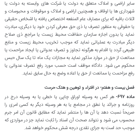
سایر اراضی و املاک متعلق به دولت یا شرکت های وابسته به دولت یا
شهرداری ها یا اوقاف و همچنین اراضی و املاک و موقوفات و محبوسات و
اثلاث باقیه که برای مصارف عام المنفعه اختصاص یافته یا اشخاص حقیقی
یا حقوقی به منظور تصرف یا ذی حق معرفی کردن خود یا دیگری، مبادرت
نماید یا بدون اجازه سازمان حفاظت محیط زیست یا مراجع ذی صلاح
دیگر مبادرت به عملیاتی نماید که موجب تخریب محیط زیست و منابع
طبیعی گردد یا اقدام به هرگونه تجاوز و تصرف عدوانی یا ایجاد مزاحمت یا
ممانعت از حق در موارد مذکور نماید به مجازات یک ماه تا یک سال حبس
محکوم می شود. دادگاه موظف است حسب مورد رفع تصرف عدوانی یا
رفع مزاحمت یا ممانعت از حق یا اعاده وضع به حال سابق نماید.
فصل بیست و هفتم- در افتراء و توهین و هتک حرمت
ماده ۶۹۷-
هر کس به وسیله اوراق چاپی یا خطی یا به وسیله درج در
روزنامه و جرائد یا نطق در مجامع یا به هر وسیله دیگر به کسی امری را
صریحاً نسبت دهد یا آن ها را منتشر نماید که مطابق قانون آن امر جرم
محسوب می شود و نتواند صحت آن اسناد را ثابت نماید جز در مواردی که
موجب حد است به جزای نقدی درجه شش محکوم خواهد شد.