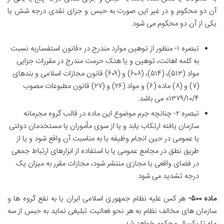
آن دو محکوم و در غیر این صورت به حبس و جزای نقدی درجه شش یا
یکی از آن دو محکوم می شود.
تبصره ۱- منظور از توهین موارد مندرج در «قانون استفساریه نسبت
به کلمه اهانت، توهین و یا هتک حرمت مندرج در مقررات جزایی
مواد (۵۱۳)، (۵۱۴)، (۶۰۸) و (۶۰۹) قانون مجازات اسلامی و بندهای
(۷) و (۸) ماده (۶) و مواد (۲۶) و (۲۷) قانون مطبوعات مصوب
۱۳۷۹/۱۰/۴» می باشد.
تبصره ۲- چنانچه جرم موضوع این ماده در قالب گروه مجرمانه
سازمان یافته ارتکاب یابد و یا از سوی مأموران یا مستخدمان دولتی
یا عمومی در حین انجام وظیفه یا به مناسبت آن واقع شود و یا از
طریق نطق در مجامع عمومی یا با استفاده از ابزارهای ارتباط جمعی
در فضای واقعی یا مجازی منتشر شود، مجازات مقرر به میزان یک
درجه تشدید می شود.
ماده ۵۰۰-
هر کس علیه نظام جمهوری اسلامی ایران یا به نفع گروه ها و
سازمان های مخالف نظام به هر نحو فعالیت تبلیغی نماید به حبس از سه
ماه تا یکسال محکوم خواهد شد.