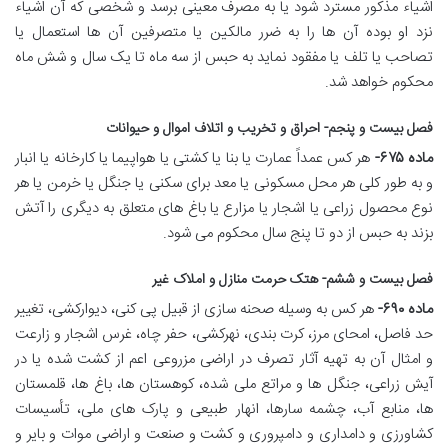
اشیاء مذکور مسترد شود یا به مصرف معینی برسد و شخصی که آن اشیاء
نزد او بوده آن ها را به ضرر مالکین یا متصرفین آن ها استعمال یا
تصاحب یا تلف یا مفقود نماید به حبس از سه ماه تا یک سال و شش ماه
محکوم خواهد شد.
فصل بیست و پنجم- احراق و تخریب و اتلاف اموال و حیوانات
ماده ۶۷۵-
هر کس عمداً عمارت یا بنا یا کشتی یا هواپیما یا کارخانه یا انبار
و به طور کلی هر محل مسکونی یا معد برای سکنی یا جنگل یا خرمن یا هر
نوع محصول زراعی یا اشجار یا مزارع یا باغ های متعلق به دیگری را آتش
بزند به حبس از دو تا پنج سال محکوم می شود.
فصل بیست و ششم- هتک حرمت منازل و املاک غیر
ماده ۶۹۰-
هر کس به وسیله صحنه سازی از قبیل پی کنی، دیوارکشی، تغییر
حد فاصل، امحای مرز، کرت بندی، نهرکشی، حفر چاه، غرس اشجار و زارعت
و امثال آن به تهیه آثار تصرف در اراضی مزروعی اعم از کشت شده یا در
آیش زراعی، جنگل ها و مراتع ملی شده، کوهستان ها، باغ ها، قلمستان
ها، منابع آب، چشمه سارها، انهار طبیعی و پارک های ملی، تأسیسات
کشاورزی و دامداری و دامپروری و کشت و صنعت و اراضی موات و بایر و