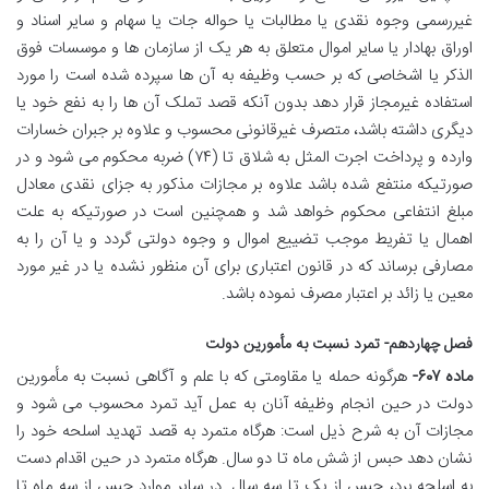
غیررسمی وجوه نقدی یا مطالبات یا حواله جات یا سهام و سایر اسناد و
اوراق بهادار یا سایر اموال متعلق به هر یک از سازمان ها و موسسات فوق
الذکر یا اشخاصی که بر حسب وظیفه به آن ها سپرده شده است را مورد
استفاده غیرمجاز قرار دهد بدون آنکه قصد تملک آن ها را به نفع خود یا
دیگری داشته باشد، متصرف غیرقانونی محسوب و علاوه بر جبران خسارات
وارده و پرداخت اجرت المثل به شلاق تا (۷۴) ضربه محکوم می شود و در
صورتیکه منتفع شده باشد علاوه بر مجازات مذکور به جزای نقدی معادل
مبلغ انتفاعی محکوم خواهد شد و همچنین است در صورتیکه به علت
اهمال یا تفریط موجب تضییع اموال و وجوه دولتی گردد و یا آن را به
مصارفی برساند که در قانون اعتباری برای آن منظور نشده یا در غیر مورد
معین یا زائد بر اعتبار مصرف نموده باشد.
فصل چهاردهم- تمرد نسبت به مأمورین دولت
ماده ۶۰۷-
هرگونه حمله یا مقاومتی که با علم و آگاهی نسبت به مأمورین
دولت در حین انجام وظیفه آنان به عمل آید تمرد محسوب می شود و
مجازات آن به شرح ذیل است: هرگاه متمرد به قصد تهدید اسلحه خود را
نشان دهد حبس از شش ماه تا دو سال. هرگاه متمرد در حین اقدام دست
به اسلحه برد، حبس از یک تا سه سال. در سایر موارد حبس از سه ماه تا