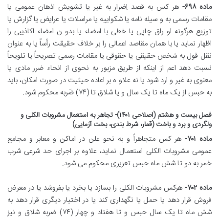
ماده ۶۹۸-
هر کس به قصد اِضرار به غیر یا تشویش اذهان عمومی یا
مقامات رسمی به و سیله نامه یا شکواییه یا مراسلات یا عرایض یا گزارش یا
توزیع هرگونه او راق چاپی یا خطی با امضاء یا بدو ن امضاء اکاذیبی را
اظهار نماید یا با همان مقاصد اعمالی را بر خلاف حقیقت رأساً یا به عنوان
نقل قول به شخص حقیقی یا حقوقی یا مقامات رسمی تصریحاً یا تلویحاً
نسبت دهد اعم از اینکه از طریق مزبور به نحوی از انحاء ضرر مادی یا
معنوی به غیر و ارد شود یا نه علاو ه بر اعاده حیثیت در صورت امکان، باید
به حبس از یک ماه تا یک سال و یا شلاق تا (۷۴) ضَربه محکوم شود.
فصل بیست و هشتم (اصلاحی ۱۴۰۱)- تجاهر به استعمال مشروبات الکلی و
ولگردی و برد و باخت (قمار، شرط بندی، بخت آزمایی)
ماده ۷۰۱-
هر کس متجاهراً و به نحو علن در اماکن و معابر و مجامع
عمومی مشروبات الکلی استعمال نماید، علاوه بر اجرای حد شرعی شرب
خمر به دو تا شش ماه حبس تعزیری محکوم می شود.
ماده ۷۰۲-
هرکس مشروبات الکلی را بسازد یا بخرد یا بفروشد یا در معرض
فروش قرار دهد یا حمل یا نگهداری کند یا در اختیار دیگری قرار دهد به
شش ماه تا یک سال حبس و تا هفتاد و چهار (۷۴) ضربه شلاق و نیز