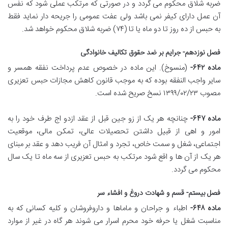
ضربه شلاق محکوم می گردد و در صورتی که مرتکب عملی شود که نفس
آن عمل دارای کیفر نمی باشد ولی عفت عمومی را جریحه دار نماید فقط
به حبس از ده روز تا دو ماه یا تا (۷۴) ضربه شلاق محکوم خواهد شد.
فصل نوزدهم- جرایم بر ضد حقوق تکالیف خانوادگی
ماده ۶۴۲-
(منسوخ). این ماده در خصوص عدم پرداخت نفقه همسر و
سایر واجب النفقه بوده که به موجب قانون کاهش مجازات حبس تعزیری
مصوب ۱۳۹۹/۰۲/۲۳ نسخ صریح شده است.
ماده ۶۴۷-
چنانچه هر یک از زو جین قبل از عقد ازدو اج طرف خود را به
امور و اهی از قبیل داشتن تحصیلات عالی، تمکن مالی، موقعیت
اجتماعی، شغل و سمت خاص، تجرد و امثال آن فریب دهد و عقد بر مبنای
هر یک از آن ها و اقع شود مرتکب به حبس تعزیری از سه ماه تا یک سال
محکوم می گردد.
فصل بیستم- قسم و شهادت دروغ و افشاء سر
ماده ۶۴۸-
اطباء و جراحان و ماماها و داروفروشان و کلیه کسانی که به
مناسبت شغل یا حرفه خود محرم اسرار می شوند هر گاه در غیر از موارد