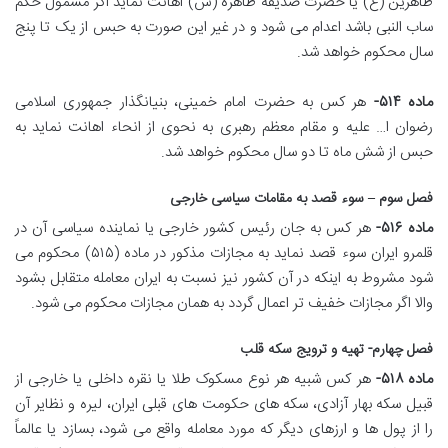
طاهرین (ع) یا حضرت صدیقه طاهره (س) اهانت نماید اگر مشمول حکم
ساب النبی باشد اعدام می شود و در غیر این صورت به حبس از یک تا پنج
سال محکوم خواهد شد.
ماده ۵۱۴-
هر کس به حضرت امام خمینی، بنیانگذار جمهوری اسلامی
رضوان ا… علیه و مقام معظم رهبری به نحوی از انحاء اهانت نماید به
حبس از شش ماه تا دو سال محکوم خواهد شد.
فصل سوم – سوء قصد به مقامات سیاسی خارجی
ماده ۵۱۶-
هر کس به جان رئیس کشور خارجی یا نماینده سیاسی آن در
قلمرو ایران سوء قصد نماید به مجازات مذکور در ماده (۵۱۵) محکوم می
شود مشروط به اینکه در آن کشور نیز نسبت به ایران معامله متقابل بشود
والا اگر مجازات خفیف تر اعمال گردد به همان مجازات محکوم می شود.
فصل چهارم- تهیه و ترویج سکه قلب
ماده ۵۱۸-
هر کس شبیه هر نوع مسکوک طلا یا نقره داخلی یا خارجی از
قبیل سکه بهار آزادی، سکه های حکومت های قبلی ایران، لیره و نظایر آن
را از پول ها و ارزهای دیگر که مورد معامله واقع می شود، بسازد یا عالماً