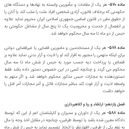
ماده ۵۷۰-
هر یک از مقامات و مأمورین وابسته به نهادها و دستگاه های
حکومتی که برخلاف قانون، آزادی شخصی افراد ملت را سلب کند یا آنان را
از حقوق مقرر در قانون اساسی جمهوری اسلامی ایران محروم نماید علاوه
بر انفصال از خدمت و محرومیت یک تا پنج سال از مشاغل حکومتی به
حبس از دو ماه تا سه سال محکوم خواهد شد.
ماده ۵۷۸-
هر یک از مستخدمین و مامورین قضایی یا غیرقضایی دولتی
برای اینکه متهمی را مجبور به اقرار کند او را اذیت و آزار بدنی نماید علاوه بر
قصاص یا پرداخت دیه حسب مورد به حبس از شش ماه تا سه سال
محکوم می گردد و چنانچه کسی در این خصوص دستور داده باشد فقط
دستوردهنده به مجازات حبس مذکور محکوم خواهد شد و اگر متهم به
واسطه اذیت و آزار فوت کند مباشر مجازات قاتل و آمر مجازات آمر قتل را
خواهد داشت.
فصل یازدهم- ارتشاء و ربا و کلاهبرداری
ماده ۵۸۸-
هر یک از داوران و ممیزان و کارشناسان اعم از این که توسط
دادگاه معین شده باشد یا توسط طرفین، چنانچه در مقابل اخذ وجه یا مال
به نفع یکی از طرفین اظهارنظر یا اتخاذ تصمیم نماید به حبس از شش ماه