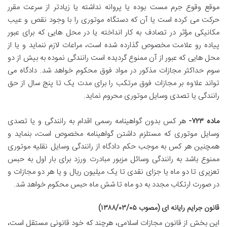
موقع وقوع جرم مست بوده یا پروانه نداشته یا زیادتر از سرعت مقرر
حرکت می کرده است یا آن که دستگاه موتوری را با وجود نقص و عیب
مکانیکی مؤثر در تصادف به کار انداخته یا در محل هایی که برای عبور
پیاده رو علامت مخصوص گذارده شده است، مراعات لازم ننماید و یا از
محل هایی که عبور از آن ممنوع گردیده است رانندگی نموده به بیش از دو
سوم حداکثر مجازات مذکور در مواد فوق محکوم خواهد شد. دادگاه می
تواند علاوه بر مجازات فوق مرتکب را برای مدت یک تا پنج سال از حق
رانندگی یا تصدی وسایل موتوری محروم نماید.
ماده ۷۲۳-
هر کس بدون گواهینامه رسمی اقدام به رانندگی و یا تصدی
وسایل موتوری که مستلزم داشتن گواهینامه مخصوص است، بنماید و
همچنین هر کس به موجب حکم دادگاه از رانندگی وسایل نقلیه موتوری
ممنوع باشد به رانندگی وسائل مزبور مبادرت ورزد برای بار اول به حبس
تعزیری تا دو ماه یا جزای نقدی تا یک میلیون ریال و یا هر دو مجازات و
در صورت ارتکاب مجدد به دو ماه تا شش ماه حبس محکوم خواهد شد.
قانون جرایم رایانه ای (مصوب ۱۳۸۸/۰۳/۰۵)
این بخش از قانون مجازات اسلامی، هرچند که خود قانونی مستقل است،