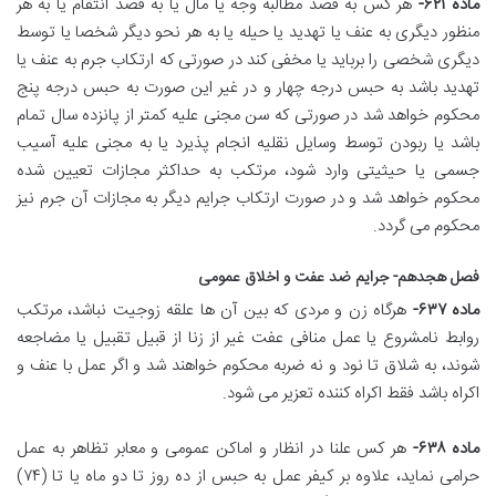
ماده ۶۲۱-
هر کس به قصد مطالبه وجه یا مال یا به قصد انتقام یا به هر
منظور دیگری به عنف یا تهدید یا حیله یا به هر نحو دیگر شخصا یا توسط
دیگری شخصی را برباید یا مخفی کند در صورتی که ارتکاب جرم به عنف یا
تهدید باشد به حبس درجه چهار و در غیر این صورت به حبس درجه پنج
محکوم خواهد شد در صورتی که سن مجنی علیه کمتر از پانزده سال تمام
باشد یا ربودن توسط وسایل نقلیه انجام پذیرد یا به مجنی علیه آسیب
جسمی یا حیثیتی وارد شود، مرتکب به حداکثر مجازات تعیین شده
محکوم خواهد شد و در صورت ارتکاب جرایم دیگر به مجازات آن جرم نیز
محکوم می گردد.
فصل هجدهم- جرایم ضد عفت و اخلاق عمومی
ماده ۶۳۷-
هرگاه زن و مردی که بین آن ها علقه زوجیت نباشد، مرتکب
روابط نامشروع یا عمل منافی عفت غیر از زنا از قبیل تقبیل یا مضاجعه
شوند، به شلاق تا نود و نه ضربه محکوم خواهند شد و اگر عمل با عنف و
اکراه باشد فقط اکراه کننده تعزیر می شود.
ماده ۶۳۸-
هر کس علنا در انظار و اماکن عمومی و معابر تظاهر به عمل
حرامی نماید، علاوه بر کیفر عمل به حبس از ده روز تا دو ماه یا تا (۷۴)