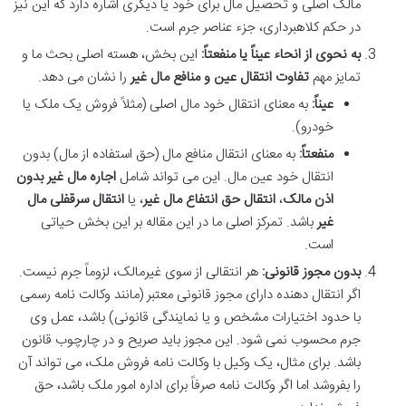
مالک اصلی و تحصیل مال برای خود یا دیگری اشاره دارد که این نیز
در حکم کلاهبرداری، جزء عناصر جرم است.
به نحوی از انحاء عیناً یا منفعتاً:
این بخش، هسته اصلی بحث ما و
تمایز مهم
تفاوت انتقال عین و منافع مال غیر
را نشان می دهد.
عیناً:
به معنای انتقال خود مال اصلی (مثلاً فروش یک ملک یا
خودرو).
منفعتاً:
به معنای انتقال منافع مال (حق استفاده از مال) بدون
انتقال خود عین مال. این می تواند شامل
اجاره مال غیر بدون
اذن مالک
،
انتقال حق انتفاع مال غیر
، یا
انتقال سرقفلی مال
غیر
باشد. تمرکز اصلی ما در این مقاله بر این بخش حیاتی
است.
بدون مجوز قانونی:
هر انتقالی از سوی غیرمالک، لزوماً جرم نیست.
اگر انتقال دهنده دارای مجوز قانونی معتبر (مانند وکالت نامه رسمی
با حدود اختیارات مشخص و یا نمایندگی قانونی) باشد، عمل وی
جرم محسوب نمی شود. این مجوز باید صریح و در چارچوب قانون
باشد. برای مثال، یک وکیل با وکالت نامه فروش ملک، می تواند آن
را بفروشد اما اگر وکالت نامه صرفاً برای اداره امور ملک باشد، حق