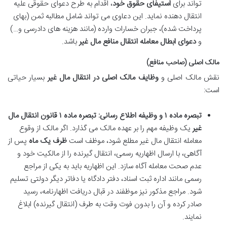
تواند برای
استیفای حقوق خود
، اقدام به طرح دعوای حقوقی علیه
انتقال دهنده نماید. این دعاوی می تواند شامل مطالبه ثمن (بهای
پرداخت شده)، جبران خسارات وارده (مانند هزینه های دادرسی و…)
و
دعوای ابطال معامله انتقال منافع مال غیر
باشد.
مالک اصلی (صاحب منافع)
نقش مالک اصلی و
وظایف مالک اصلی در انتقال مال غیر
بسیار حیاتی
است:
تبصره ماده ۱ و وظیفه اطلاع رسانی:
تبصره ماده ۱ قانون انتقال مال
غیر
یک وظیفه مهم را بر عهده مالک می گذارد. اگر مالک از وقوع
معامله انتقال مال غیر مطلع شود، موظف است
ظرف یک ماه
پس از
آگاهی، با ارسال اظهاریه رسمی، انتقال گیرنده را از مالکیت خود و
عدم صحت معامله آگاه سازد. این اظهاریه باید به یکی از مراجع
رسمی مانند اداره ثبت اسناد، دفتر دادگاه یا دفاتر دیگر دولتی تسلیم
شود. مراجع مذکور نیز موظفند در قبال دریافت اظهارنامه، رسید
صادر کرده و آن را بدون فوت وقت به طرف (انتقال گیرنده) ابلاغ
نمایند.