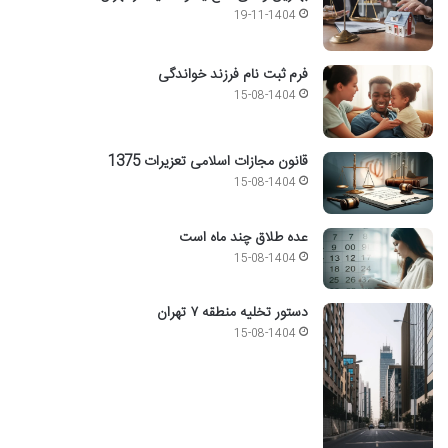
19-11-1404
فرم ثبت نام فرزند خواندگی
15-08-1404
قانون مجازات اسلامی تعزیرات 1375
15-08-1404
عده طلاق چند ماه است
15-08-1404
دستور تخلیه منطقه ۷ تهران
15-08-1404