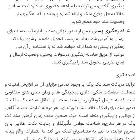
پیگیری آنلاین، می توانید با مراجعه حضوری به اداره ثبت اسناد و
املاک محل وقوع ملک و ارائه شماره پرونده یا کد رهگیری، از
وضعیت سند خود مطلع شوید.
کد رهگیری پستی:
پس از صدور نهایی سند در اداره ثبت، سند برای
ارسال به آدرس شما به اداره پست تحویل داده می شود. یک کد
رهگیری پستی به شما ارائه خواهد شد که با استفاده از آن می
توانید از طریق سامانه رهگیری مرسولات پستی، وضعیت ارسال و
زمان تقریبی تحویل سند را پیگیری کنید.
نتیجه گیری
فرآیند دریافت سند تک برگ، با وجود تمامی مزایای آن در افزایش امنیت و
شفافیت معاملات ملکی، دارای پیچیدگی ها و زمان بندی های متفاوتی
است که به عوامل گوناگونی وابسته است. از انتقال ساده یک ملک تا
صدور سند برای املاک فاقد سند یا ورثه ای، هر مرحله نیازمند دقت، آگاهی
از قوانین و پیگیری منظم است. درک صحیح مدت زمان گرفتن سند تک
برگ در هر سناریو، شناخت عوامل تأثیرگذار و رعایت نکات طلایی برای
تسریع فرآیند، نه تنها به متقاضیان کمک می کند تا انتظارات واقع بینانه
ای داشته باشند، بلکه از اتلاف زمان و انرژی نیز جلوگیری می کند.