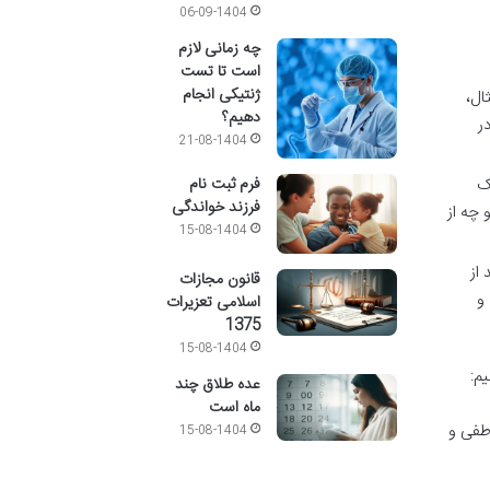
06-09-1404
چه زمانی لازم
است تا تست
ژنتیکی انجام
ال،
دهیم؟
ر
21-08-1404
فرم ثبت نام
ک
فرزند خواندگی
 چه از
15-08-1404
 از
قانون مجازات
و
اسلامی تعزیرات
1375
15-08-1404
یم:
عده طلاق چند
ماه است
طفی و
15-08-1404