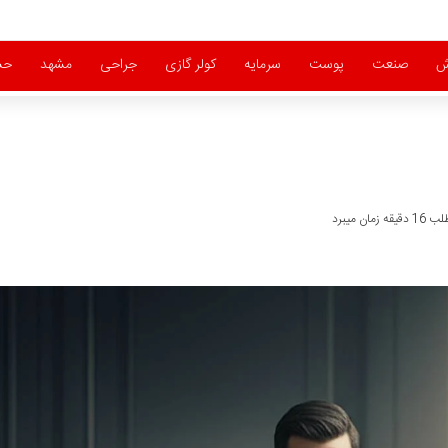
ش
صنعت
پوست
سرمایه
کولر گازی
جراحی
مشهد
حس
ان میبرد