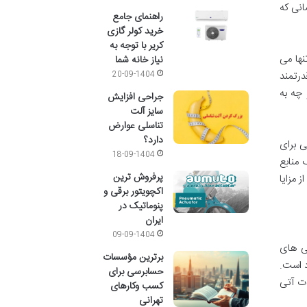
انی که
راهنمای جامع
خرید کولر گازی
کریر با توجه به
نها می
نیاز خانه شما
درتمند
20-09-1404
 چه به
جراحی افزایش
سایز آلت
تناسلی عوارض
دارد؟
ی برای
18-09-1404
 به بررسی دقیق و شفاف منابع
پرفروش ترین
 مزایا
اکچویتور برقی و
پنوماتیک در
ایران
09-09-1404
گی های
برترین مؤسسات
د است.
حسابرسی برای
ات آتی
کسب وکارهای
تهرانی