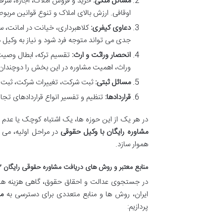
مسائل ملکی:
خرید و فروش املاک، اجاره، سرق
اوقافی. ارزش بالای املاک و تنوع قوانین مربو
دعاوی کیفری:
کلاهبرداری، خیانت در امانت، سر
جدی می تواند متوجه فرد شود و نیاز به وک
انحصار وراثت و ارث:
تقسیم ترکه، ابطال وصیت 
وراث، اهمیت مشاوره در این بخش را دوچندان 
مسائل ثبتی:
ثبت شرکت، تغییرات شرکت، ثبت علا
قراردادها:
تنظیم و تفسیر انواع قراردادهای تجا
در هر یک از این حوزه ها، یک اشتباه کوچک یا عدم اط
مشاوره رایگان با وکیل حقوقی
در مراحل اولیه، می ت
هموار سازد.
منابع معتبر و روش های دریافت مشاوره حقوقی رایگان ۱۴۰۳
در جستجوی عدالت و احقاق حقوق، گاهی هزینه های س
ایران، روش ها و منابع متعددی برای دسترسی به
مش
پردازیم: