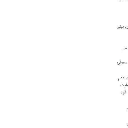
ش بینی
 می
 معرفی
ت عدم
عایت
 قوه
ی