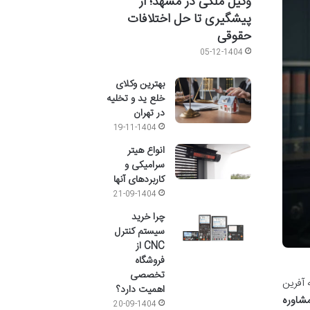
وکیل ملکی در مشهد؛ از
پیشگیری تا حل اختلافات
حقوقی
05-12-1404
بهترین وکلای
خلع ید و تخلیه
در تهران
19-11-1404
انواع هیتر
سرامیکی و
کاربردهای آنها
21-09-1404
چرا خرید
سیستم کنترل
CNC از
فروشگاه
تخصصی
 آفرین
اهمیت دارد؟
شاوره
20-09-1404