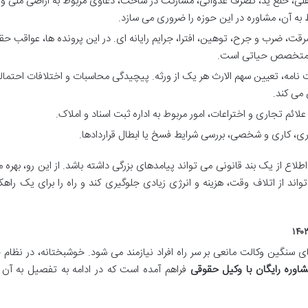
فلی، خلع ید، تصرف عدوانی، مشارکت در ساخت، دعاوی مربوط به اراضی ملی و
ط به آن، مشاوره در این حوزه را ضروری می سازد.
قت، ضرب و جرح، توهین، افترا، جرایم رایانه ای. در این پرونده ها، عواقب ح
یل متخصص حیاتی است.
نامه، تعیین سهم الارث هر یک از ورثه. پیچیدگی محاسبات و اختلافات احتمال
می کند.
ئم تجاری و اختراعات، امور مربوط به اداره ثبت اسناد و املاک.
ری، کاری و شخصی، بررسی شرایط فسخ یا ابطال قراردادها.
لاع از یک بند قانونی می تواند پیامدهای بزرگی داشته باشد. از این رو، بهره م
واند از اتلاف وقت، هزینه و انرژی زیادی جلوگیری کند و راه را برای یک راهکا
نگین وکالت مانعی بر سر راه افراد نیازمند می شود. خوشبختانه، در نظام
اوره رایگان با وکیل حقوقی
فراهم آمده است که در ادامه به تفصیل به آن 