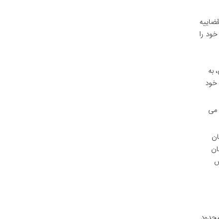
سامانه توسط قوه قضاییه
خود را
 به
 خود
سته می
نشان
ان
س
 محدود