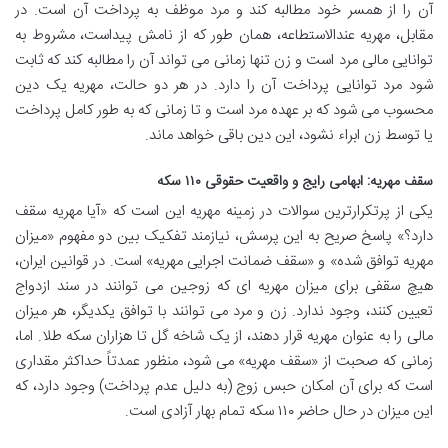
آن را از همسر خود مطالبه کند و مرد موظف به پرداخت آن است. در
مقابل، مهریه عندالاستطاعه، همان طور که از نامش پیداست، مشروط به
توانایی مالی مرد است و زن تنها زمانی می تواند آن را مطالبه کند که ثابت
شود مرد توانایی پرداخت آن را دارد. در هر دو حالت، مهریه یک دین
محسوب می شود که بر عهده مرد است و تا زمانی که به طور کامل پرداخت
یا توسط زن ابراء نشود، این دین باقی خواهد ماند.
سقف مهریه: ابهامی رایج و واقعیت حقوقی ۱۱۰ سکه
یکی از پرتکرارترین سوالات در زمینه مهریه این است که «آیا مهریه سقف
دارد؟» پاسخ صریح به این پرسش، نیازمند تفکیک بین دو مفهوم «میزان
مهریه توافق شده» و «سقف ضمانت اجرایی مهریه» است. در قوانین ایران،
هیچ سقفی برای میزان مهریه ای که زوجین می توانند در سند ازدواج
تعیین کنند، وجود ندارد. زن و مرد می توانند با توافق یکدیگر، هر میزان
مالی را به عنوان مهریه قرار دهند، از یک شاخه گل تا هزاران سکه طلا. اما،
زمانی که صحبت از «سقف مهریه» می شود، منظور عمدتاً حداکثر مقداری
است که برای آن امکان حبس زوج (به دلیل عدم پرداخت) وجود دارد، که
این میزان در حال حاضر ۱۱۰ سکه تمام بهار آزادی است.