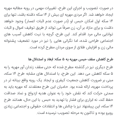
در صورت تصویب و اجرای این طرح، تغییرات مهمی در رویه مطالبه مهریه
ایجاد خواهد شد. اگر مردی مهریه ای بیش از ۱۴ سکه داشته باشد، تنها برای
۱۴ سکه اول امکان حبس او (در صورت عدم اثبات اعسار) وجود خواهد
داشت و برای مازاد بر آن، زن صرفاً می تواند از طریق توقیف اموال و اثبات
توانایی مالی مرد اقدام کند. این طرح، گرچه با نیت کاهش آسیب های
اجتماعی طراحی شده، اما نگرانی هایی را نیز در مورد تضعیف پشتوانه
مالی زن و افزایش طلاق از سوی مردان مطرح کرده است.
طرح کاهش سقف حبس مهریه به ۵ سکه: ابعاد و استدلال ها
طرح دیگری نیز در گذشته مطرح شده که حتی سقف زندان آور مهریه را به
۵ سکه کاهش می دهد. این طرح، با استدلال های مشابه طرح ۱۴ سکه،
مبنی بر ضرورت کاهش جمعیت کیفری و ایجاد یک رویه واقع بینانه تر در
پرداخت مهریه، ارائه شده بود. حامیان این طرح معتقدند که مهریه باید به
سمتی حرکت کند که نقش خود را به عنوان هدیه ازدواج و نماد صداقت
حفظ کند، نه ابزاری برای فشار یا تهدید به حبس. با این حال، همانند طرح
۱۴ سکه، این پیشنهاد نیز با چالش ها و انتقادات حقوقی و اجتماعی زیادی
روبرو بوده و تاکنون به مرحله تصویب نرسیده است.