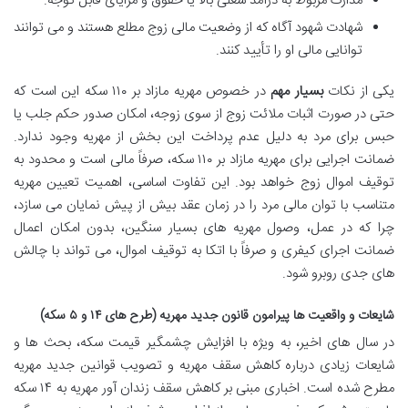
مدارک مربوط به درآمد شغلی بالا یا حقوق و مزایای قابل توجه.
شهادت شهود آگاه که از وضعیت مالی زوج مطلع هستند و می توانند
توانایی مالی او را تأیید کنند.
یکی از نکات
بسیار مهم
در خصوص مهریه مازاد بر ۱۱۰ سکه این است که
حتی در صورت اثبات ملائت زوج از سوی زوجه، امکان صدور حکم جلب یا
حبس برای مرد به دلیل عدم پرداخت این بخش از مهریه وجود ندارد.
ضمانت اجرایی برای مهریه مازاد بر ۱۱۰ سکه، صرفاً مالی است و محدود به
توقیف اموال زوج خواهد بود. این تفاوت اساسی، اهمیت تعیین مهریه
متناسب با توان مالی مرد را در زمان عقد بیش از پیش نمایان می سازد،
چرا که در عمل، وصول مهریه های بسیار سنگین، بدون امکان اعمال
ضمانت اجرای کیفری و صرفاً با اتکا به توقیف اموال، می تواند با چالش
های جدی روبرو شود.
شایعات و واقعیت ها پیرامون قانون جدید مهریه (طرح های ۱۴ و ۵ سکه)
در سال های اخیر، به ویژه با افزایش چشمگیر قیمت سکه، بحث ها و
شایعات زیادی درباره کاهش سقف مهریه و تصویب قوانین جدید مهریه
مطرح شده است. اخباری مبنی بر کاهش سقف زندان آور مهریه به ۱۴ سکه