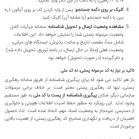
۲۰ یا ۲۴ رقمی) را به دقت در این کادر وارد نمایید.
کلیک بر روی دکمه جستجو:
پس از وارد کردن کد، بر روی آیکون ذره
بین یا دکمه جستجو (یا مشابه آن) کلیک کنید.
مشاهده وضعیت ارسال و تحویل شناسنامه:
سامانه جزئیات کامل
وضعیت مرسوله پستی شما را نمایش خواهد داد. این اطلاعات
شامل مبدأ، مقصد، تاریخ و ساعت پذیرش، ایستگاه های میانی،
وضعیت فعلی (مثلاً در حال ارسال، در باجه توزیع، تحویل داده شد)
و نام گیرنده (در صورت تحویل) خواهد بود.
تاکید بر نیاز به کد مرسوله پستی، نه کد ملی
باز هم تاکید می شود که برای پیگیری شناسنامه از طریق سامانه رهگیری
پستی، تنها کد رهگیری پستی معتبر است. بر خلاف برخی مرسولات
سازمانی دیگر، امکان
پیگیری شناسنامه از پست با کد ملی
به طور مستقیم
وجود ندارد. این رویکرد به منظور حفظ امنیت اطلاعات هویتی و جلوگیری
از دسترسی غیرمجاز به وضعیت اسناد مهم، اتخاذ شده است. لذا، حصول
اطمینان از دریافت و نگهداری صحیح کد رهگیری پستی، از اهمیت بالایی
برخوردار است.