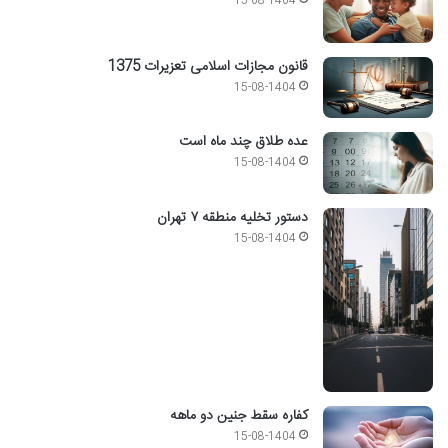
15-08-1404
قانون مجازات اسلامی تعزیرات 1375
15-08-1404
عده طلاق چند ماه است
15-08-1404
دستور تخلیه منطقه ۷ تهران
15-08-1404
کفاره سقط جنین دو ماهه
15-08-1404