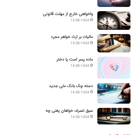
واخواهی خارج از مهلت قانونی
15-08-1404
مالیات بر ارث خواهر مجرد
15-08-1404
ماده پسر است یا دختر
14-08-1404
دسته چک بانک ملی جدید
14-08-1404
سبق تصرف خواهان یعنی چه
14-08-1404