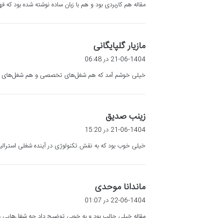
مقاله هم کاربردی بود و هم با زبان ساده نوشته شده بود که
:
گ
مازیار گلپایگانی
ف
21-06-1404 در 06:48
ت
خیلی خوشم آمد که هم شغل‌های تخصصی و هم شغل‌های عم
:
گ
زینب صدیق
ف
21-06-1404 در 15:20
ت
خیلی خوب بود که به نقش تکنولوژی در آینده شغلی استرالیا 
:
گ
ماندانا موحدی
ف
22-06-1404 در 01:07
ت
مقاله خیلی جالب بود و به خوبی توضیح داد چه شغل‌هایی در 