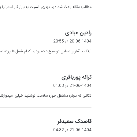
ت
مطالب مقاله باعث شد دید بهتری نسبت به بازار کار استرالیا پ
:
گ
رادین عبادی
ف
20-06-1404 در 20:55
ت
اینکه با آمار و تحلیل توضیح داده بودید کدام شغل‌ها پرتقا
:
گ
ترانه پورباقری
ف
21-06-1404 در 01:03
ت
نکاتی که درباره مشاغل حوزه سلامت نوشتید خیلی امیدوارکن
:
گ
قاصدک سعیدفر
ف
21-06-1404 در 04:32
ت