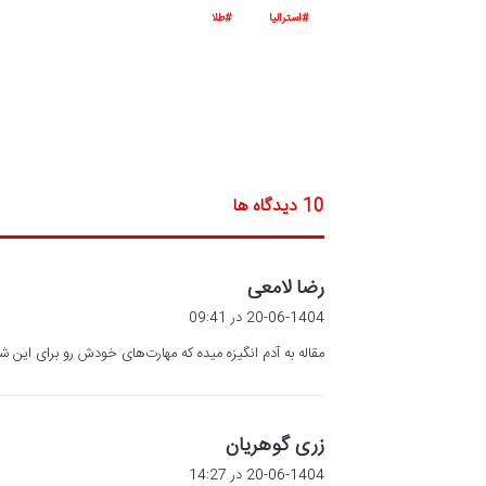
استرالیا
طلا
‫10 دیدگاه ها
گ
رضا لامعی
ف
20-06-1404 در 09:41
ت
مقاله به آدم انگیزه میده که مهارت‌های خودش رو برای این ش
:
گ
زری گوهریان
ف
20-06-1404 در 14:27