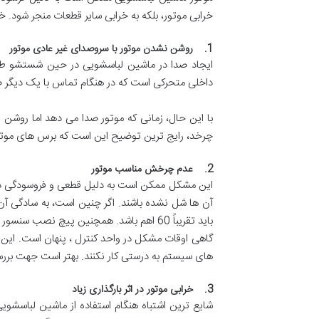
خرابی موتور، بلکه به خرابی سایر قطعات منجر شود. خر
1. روشن نشدن موتور با سروصدای غیر عادی موتور
ایجاد صدا در ماشین لباسشویی در حین شستشو طبیع
داخلی متحرکی است که در هنگام تماس با یک دیگر ص
با این حال، زمانی که موتور صدا می دهد اما روشن ن
چرخد، رایج ترین توضیح این است که برس های موتور
2. عدم چرخش مناسب موتور
این مشکل ممکن است به دلیل قطعی و فروسودگی در س
آن ها شل نشده باشند. اگر چنین است، به سادگی آن ه
باید تقریباً 60 اهم باشد. همچنین پیچ نصب سنسور را بررسی و سفت کنید.
گاهی اوقات مشکل در واحد کنترل ، پنهان است. ا
های سیستم به درستی کار نکنند. بهتر است جهت برر
3. خرابی موتور در اثر بارگذاری زیاد
شایع ترین اشتباه هنگام استفاده از ماشین لباسشوی