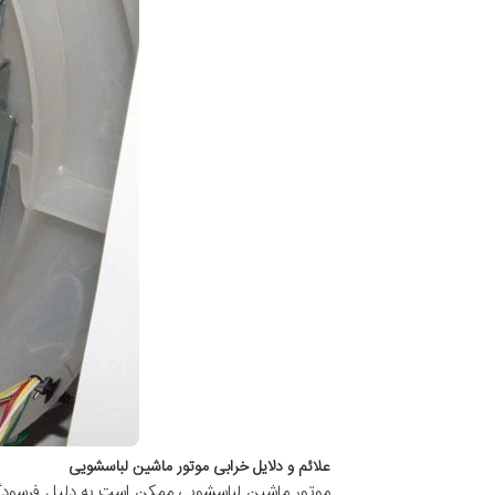
علائم و دلایل خرابی موتور ماشین لباسشویی
موتور ماشین لباسشویی ممکن است به دلیل فرسودگی و پ