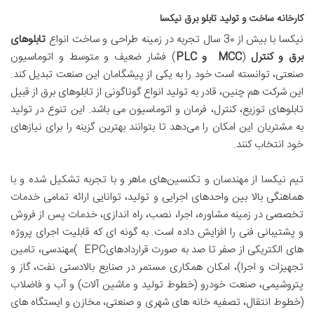
کارخانه ساخت و تولید تابلو برق نیکسا
نیکسا با بیش از 3۰ سال تجربه در زمینه طراحی و ساخت انواع
تابلوهای
برق و کنترل
(
MCC
و
PLC
) فشار ضعیف و متوسط و اتوماسیون
صنعتی، توانسته است خود را به یکی از پیشگامان این صنعت تبدیل کند.
این شرکت هم چنین، قادر به تولید انواع گوناگونی از تابلوهای برق از قبیل
تابلوهای توزیع، کنترل، فرمان و اتوماسیون می باشد. این تنوع در تولید
به مشتریان این امکان را می‌دهد تا بتوانند بهترین گزینه را برای نیازهای
خود انتخاب کنند.
تیم نیکسا از مهندسان و تکنسین‌های ماهر و با تجربه تشکیل شده و با
هماهنگی بالا بین واحدهای اجرایی و تولید، توانایی ارائه تمامی خدمات
تخصصی در زمینه مشاوره، اجرا، نصب، راه اندازی، خدمات پس از فروش
و پشتیبانی فنی را افزایش داده است. به گونه ای که قابلیت اجرای پروژه
های الکتریکی از صفر تا صد به صورت قراردادهایEPC )مهندسی، تامین
تجهیزات و اجرا)، امکان همکاری مستمر در صنایع بالادستی نفت، گاز و
پتروشیمی، صنعت خودرو (خطوط تولید و ماشین آلات) و آب و فاضلاب
(خطوط انتقال، تصفیه خانه های شهری و صنعتی، مخازن و ايستگاه های