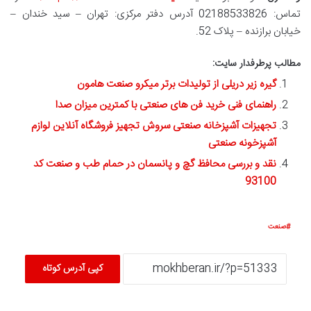
تماس: 02188533826 آدرس دفتر مرکزی: تهران – سید خندان –
خیابان برازنده – پلاک 52.
مطالب پرطرفدار سایت:
گیره زیر دریلی از تولیدات برتر میکرو صنعت هامون
راهنمای فنی خرید فن های صنعتی با کمترین میزان صدا
تجهیزات آشپزخانه صنعتی سروش تجهیز فروشگاه آنلاین لوازم
آشپزخونه صنعتی
نقد و بررسی محافظ گچ و پانسمان در حمام طب و صنعت کد
93100
صنعت
کپی آدرس کوتاه