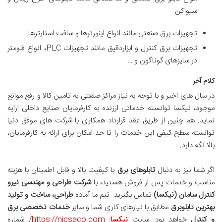
سیواکن
تجهیزات برق صنعتی مانند انواع اینورترها و سافت استارترها
تجهیزات برق کنترل و ابزاردقیق مانند تجهیزات PLC، انواع فلومتر
در سایزهای گوناگون و …
کلام آخر
در سال های اخير و با توجه به نياز مراکز صنعتی به تامين کالا و رفع موانع
موجود، نیکسا توانسته خدماتی ارزنده به کارفرمايان صنايع داخلی ارايه
نماید. هم چنین از طریق عقد قرارداد همکاری با شرکت های موفق دنيا
توانسته سطح کیفی این خدمات را تا حد امکان برای ارائه به کارفرمایان،
بالا نگه دارد.
اگر شما نیز به دنبال
تابلوهای برق
با کیفیت بالا و قابل اطمینان با هزینه
مناسب و خدمات پس از فروش هستید، با
شركت طراحی و مهندسی نیرو
کنترل سامان (نیکسا)
تماس بگیرید. تیم ما آماده
طراحی، ساخت و تولید
بهترین تابلوبرق
مطابق با نیازهای کاری شما و سایر
خدمات تخصصی برق
و کنترل
خواهد بود. سایت
نیکسا
:
https://nicsaco.com/
شماره