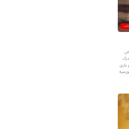
تاب
MSRT) انتشارات سنجش
گان، درک
 یاری
 بورسیه