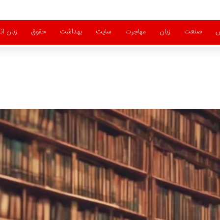
ش
صنعت
زبان
مهاجرت
سایت
بهداشت
حقوق
زبان ا