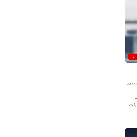
ادی
«وعده
م این
شرکت