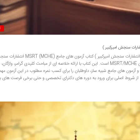
ک
خلاصه کتاب آزمون های جامع MSRT (MCHE) ( ناشر انتشارات سنجش امیرکبیر ) کتاب آزمون های جامع  (MCHE
امیرکبیر، منبعی جامع و کاربردی برای داوطلبان آزمون زبان MSRT/MCHE است. این کتاب با ارائه خلاصه ای از مباحث کلیدی گرامر، واژ
آزمون های جامع شبیه ساز، داوطلبان را برای کسب نمره مطلوب در این آزمون مهم
بی به مدرک MSRT یا MCHE، غالباً یکی از شروط اصلی برای ورود به دوره های دکترای تخصصی و حتی برخی فرصت های