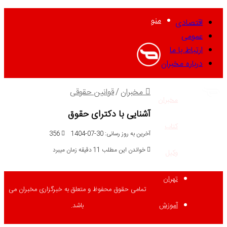
منو
اقتصادی
عمومی
ارتباط با ما
درباره مخبران
مخبران
/
قوانین حقوقی
مخبران
آشنایی با دکترای حقوق
کتاب
آخرین به روز رسانی: 30-07-1404
356
خواندن این مطلب 11 دقیقه زمان میبرد
وکیل
تهران
تمامی حقوق محفوظ و متعلق به خبرگزاری مخبران می
آموزش
باشد.