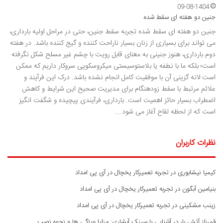
09-08-1404
جنین دو هفته ای سقط شده
جنین دو هفته ای سقط شده تجربه سقط جنین، حتی در مراحل اولیه بارداری،
می تواند برای بسیاری از زنان بسیار ناراحت کننده و گیج کننده باشد. در هفته
دوم بارداری، هنوز جنینی به معنای قابل رویت با چشم غیر مسلح شکل نگرفته
است؛ بلکه ما با نطفه یا بلاستوسیستی میکروسکوپی سروکار داریم که ممکن
است لانه گزینی آن با موفقیت کامل انجام نشده باشد. درک این فرآیند و
علائم مرتبط با سقط زودهنگام برای مدیریت صحیح این شرایط و کاهش
اضطراب بسیار حائز اهمیت است. بارداری، فرآیندی پیچیده و شگفت انگیز
است که از لحظه لقاح آغاز می شود.…
نظرات کاربران
کیمیا نیشابوری
در
تجربه تعمیرکار یخچال در آی پی امداد
بنیامین آبگون
در
تجربه تعمیرکار یخچال در آی پی امداد
زینب مشکینی
در
تجربه تعمیرکار یخچال در آی پی امداد
قمرناز آتش بار
در
آشنایی با سینک آبشاری: مزایا ویژگی ها و نحوه نصب