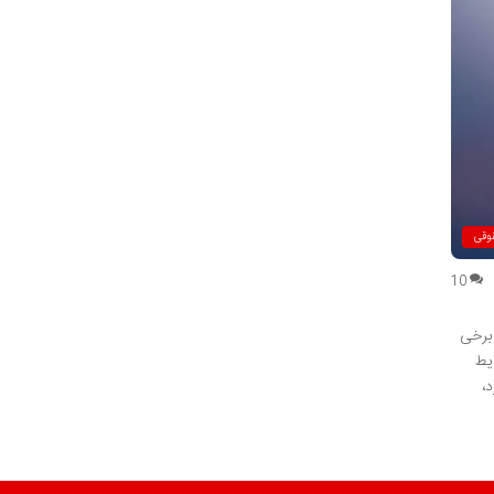
وقی
10
 برخی
ایط
،