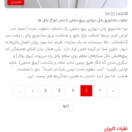
اقتصادی
09-02-1404
تفاوت ساندویچ پانل دیواری پیچ مخفی با سایر انواع پانل ها
چرا ساندویچ پانل دیواری پیچ مخفی یک انتخاب متفاوت است؟ بسیار خب
فرض کنیم مرحله انتخاب نوع عایق و ضخامت ورق ساندویچ پانل را پشت سر
گذاشته‌اید. حالا رسیده‌اید به یک جزئیات ظریف اما مهم: روش اتصال پانل‌ها به
دیوار. جلوی شما دو گزینه اصلی قرار دارد: یکی همان مدل آشنای همیشگی که
پیچ‌هایش مثل سربازهای منظم روی سطح پانل رژه می‌روند (پیچ روکار) و
دیگری مدلی که انگار هیچ پیچی ندارد صاف و یکدست (پیچ مخفی). شاید
اولش بگویید: “خب معلوم است دومی شیک‌تر است!”. حق با شماست
هست. اما صبر کنید داستان به همین سادگی‌ها هم نیست. این…
...
»
5
4
3
2
1
«
انتها
نظرات کاربران