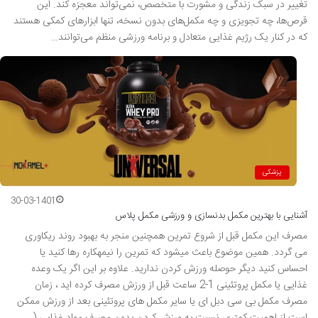
تغییر در سبک زندگی و مشورت با متخصص، نمی‌تواند معجزه کند. این
قرص‌ها، چه تجویزی و چه مکمل‌های بدون نسخه، تنها ابزارهای کمکی هستند
که در کنار یک رژیم غذایی متعادل و برنامه ورزشی منظم می‌توانند…
پزشکی
30-03-1401
آشنایی با بهترین مکمل بدنسازی و ورزشی مکمل پلاس
مصرف این مکمل قبل از شروع تمرین همچنین منجر به بهبود روند ریکاوری
می گردد. همین موضوع باعث میشود که تمرین را نیمهکاره رها کنید یا
احساس کنید دیگر حوصله ورزش کردن ندارید. علاوه بر این اگر یک وعده
غذایی یا مکمل پروتئینی 1-2 ساعت قبل از ورزش مصرف کرده اید ، زمان
مصرف مکمل بی سی دبل ای یا سایر مکمل های پروتئینی بعد از ورزش ممکن
است از اهمیت کمتری نسبت به ورزش کردن بدون مصرف مواد غذایی (