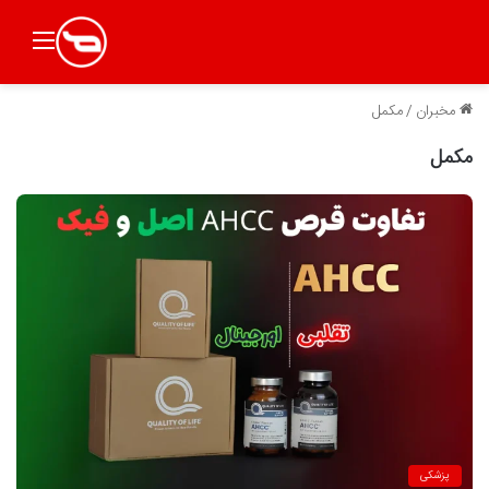
منو
مخبران
/
مکمل
مکمل
پزشکی