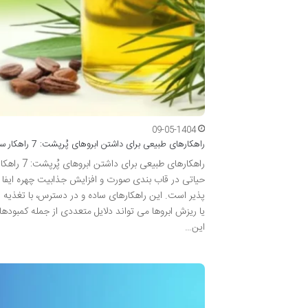
09-05-1404
راهکارهای طبیعی برای داشتن ابروهای پُرپشت: 7 راهکار ساده خانگی برای بهبود شکل، زیبایی وپهن کردن ابرو
راهکارهای
حیاتی در قاب بندی صورت و افزایش جذابیت چهره ایفا می
پذیر است. این راهکارهای ساده و در دسترس، با تغذیه
یا ریزش ابروها می تواند دلایل متعددی از جمله کمبود
این…