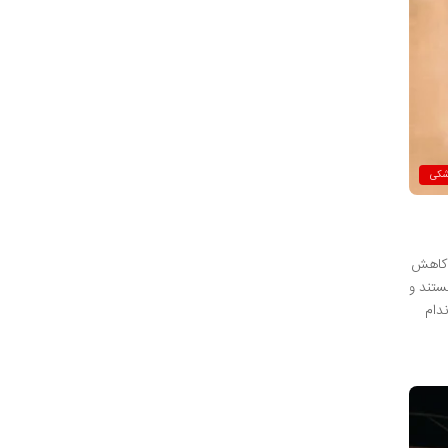
شکی
 کاهش
ی هستند و
دام