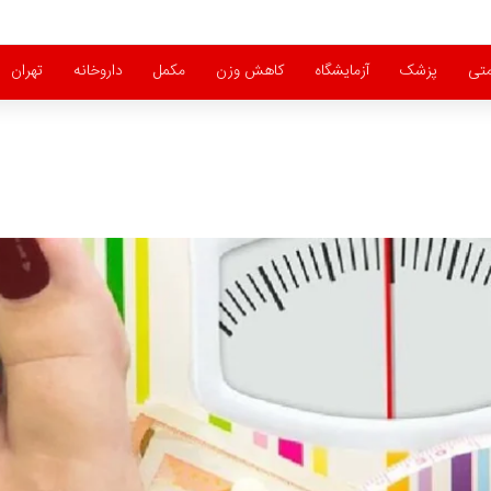
متی
پزشک
آزمایشگاه
کاهش وزن
مکمل
داروخانه
تهران