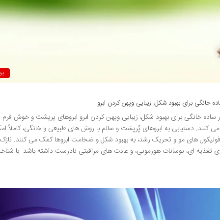
پز
 طبیعی برای داشتن ابروهای پُرپشت: 7 راهکار ساده خانگی برای بهبود شکل، زیبایی وپهن کردن ابرو ابروهای پرپشت و خوش 
 کنند. دستیابی به ابروهای پُرپشت و سالم با روش های طبیعی و خانگی، کاملاً امک
 فولیکول های مو و تحریک رشد، به بهبود شکل و ضخامت ابروها کمک می کنند. ناز
های تغذیه ای، نوسانات هورمونی، و عادت های مراقبتی نادرست داشته باشد. با شنا