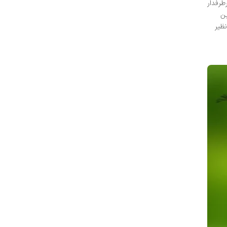
پرطرفدار
ین
ظیر