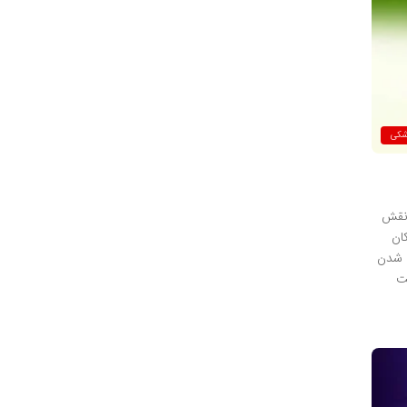
شکی
فرم نقش
ان
ک شدن
خت