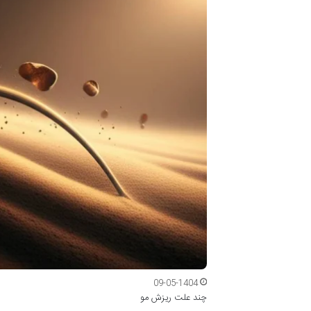
09-05-1404
چند علت ریزش مو