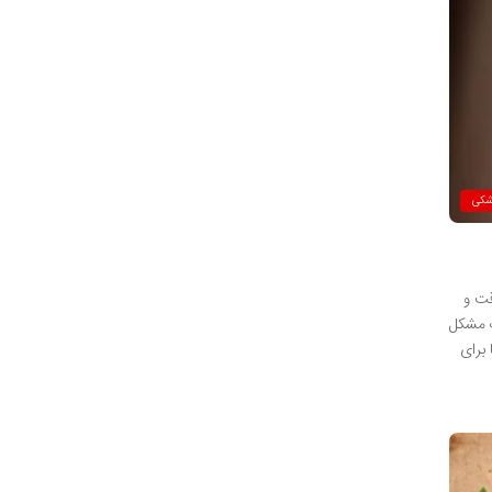
شکی
قت و
ک مشکل
برای