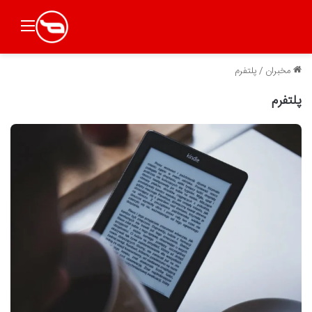
منو
مخبران
/
پلتفرم
پلتفرم