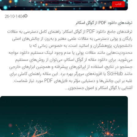
کتاب
26-10-1404
ترفندهای دانلود PDF از گوگل اسکالر
ترفندهای جامع دانلود PDF از گوگل اسکالر: راهنمای کامل دسترسی به مقالات
رایگان و پولی دسترسی به مقالات علمی معتبر و به‌روز، از چالش‌های اصلی
دانشجویان، پژوهشگران و اساتید است، به خصوص زمانی که با
محدودیت‌هایی مانند مقالات پولی یا عدم وجود لینک مستقیم دانلود مواجه
می‌شوید. برای دانلود مقاله از گوگل اسکالر، می‌توان از روش‌های مستقیم
جستجو در نتایج، استفاده از اپراتورهای پیشرفته و همچنین ابزارهای خارجی
مانند Sci-Hub یا افزونه‌های مرورگر بهره برد. این مقاله راهنمای کاملی برای
غلبه بر این چالش‌ها و دستیابی مؤثر به فایل‌های PDF مورد نیاز شماست.
آشنایی با گوگل اسکالر و اصول جستجوی…