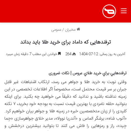
منو
مخبران
/
عمومی
ترفندهایی که داماد برای خرید طلا باید بداند
آخرین به روز رسانی: 12-07-1404
264
خواندن این مطلب 7 دقیقه زمان میبرد
ترفندهايي براي خريد طلاي عروس | نکات ضروری
وقتی نوبت به خرید طلا و جواهر می رسد، ارتکاب اشتباهات غیر قابل
جبران بر سر قیمت محتمل است، مخصوصاً اگر اطلاعات تخصصی در این
زمینه نداشته باشید و ندانید که دقیقاً می خواهید چه بکنید. برای اینکه
بتوانید حلقه نامزدی با بهترین قیمت نسبت به بودجه خود بخرید، ۷ نکته
کلیدی را از زبان متخصصین خبره در زمینه طلا و جواهر بیان خواهیم کرد.
«آنوب شاه»، برشگر الماس و «آندریا نوولا»، مدیر خلاق جواهرسازی «جِما
جِید»، راز و رمزهایی را فاش می کنند تا بتوانید بیشترین درخشش و