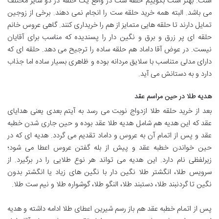
است. بهتر است بگوییم حلقه ست در واقع یک حلقه در دو سایز مختلف
می باشد. البته همه خرید حلقه ست را انجام نمی دهند. برخی از زوجین
تمایل دارند تا حلقه هایی متمایز از هم را خریداری کنند. گاهی عروس خانم
حلقه ای پر زرق و برق و نگین دار را پسندیده که مناسب برای آقایان
نیست. در عوض آقا داماد هم حلقه ساده را ترجیح می دهد. حلقه ای که
دارای مدلی متناسب با سلایق مردانه بوده و ظاهری بسیار ساده اما جذاب
دارد و به دستانش می آید.
هدیه طلا در حین مراسم عقد
بعد از خرید حلقه طلا ازدواج نوبت می رسد به آیتم بعدی یعنی هدایای
عقد که این هدیه هم شامل هدیه طلا عقد بوده و حین جاری شدن خطبه
عقد و پس از اتمام آن به عروس و داماد تقدیم می گردد. هدیه ای که در
حین خواندن خطبه عقد و پیش از بله گفتن عروس اعطا می شود؛
زیرلفظی نام دارد. این هدیه می تواند هر نوع طلایی را در برگیرد. از
سرویس طلا، انگشتر طلا نگین دار با نگین های زیاد یا انگشتر بدون
نگین تا گردنبند طلا، دستبند طلا، النگو طلا، گوشواره طلا و نیم ست طلا.
پس از اتمام خطبه عقد هم باز رسم شیرین اعطای طلا ادامه داشته و هدیه