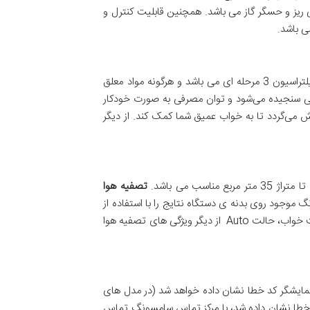
لی ریز و حسگر گاز می باشد. همچنین قابلیت کنترل و
تصفیه هوا سامسونگ دارای طراحی منحصر بفرد و بازدهی بالا فضایی با متراژ 40 متر مربع را پوشش می دهد و دارای سیستم فیلتراسیون 3 مرحله ای می باشد و هرگونه مواد معلق
گی سنجیده می‌شود و توان مصرفی به صورت خودکار
 می‌گردد تا به خواب عمیق شما کمک کند. از دیگر
تصفیه هوا
سگر گرد و غبار می باشد و مقدار آلودگی ها را به صورت لحظه ای اندازه می گیرد و بوسیله ی نشانگر 4 رنگ موجود روی بدنه ی دستگاه نتایج را با استفاده از
چراغ LED نمایش می دهد و این امکان را به شما می دهد تا میزان خلوص هوا را به صورت پیوسته مشاهده کنید. قفل کودک، حالت خواب، حالت Auto از دیگر ویژگی های تصفیه هوا
وع نقص کارکردی داشته باشد، مثلاً در صورت وجود اشکال در عملکرد موتور، کمپرسور، سنسور، و PBA، روی نمایشگر کد خطا نشان داده خواهد شد (در مدل ‌های
نید. اگر کد خطا نشان داده شد، با مرکز تماس سامسونگ تماس