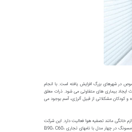
ص در شهرهای بزرگ افزایش یافته است. با انجام
عث ایجاد بیماری های متفاوتی می شود. ذرات معلق
و کودکان مشکلاتی از قبیل آلرژی، آسم بوجود می
 مهم می باشد. شرکت سامسونگ (SAMSUNG) در زمینه تولید انواع لوازم خانگی مانند تصفیه هوا فعالیت دارد. این شرکت
با استفاده از تکنولوژی روز و نیروهای متخصص توانسته در بازار رقابت در لیست بهترین تولید کنندگان قرار بگیرد. تصفیه هوا سامسونگ در چهار مدل با نامهای تجاری B90، C60،