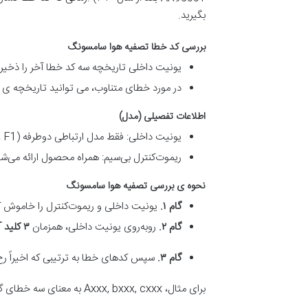
بگیرید.
بررسی کد خطا تصفيه هوا سامسونگ
یونیت داخلی تاریخچه سه کد خطا آخر را ذخیره
در مورد خطای متناوب، می ‌توانید تاریخچه ی خ
اطلاعات تفصیلی (مدل)
یونیت داخلی: فقط مدل ارتباطی دوطرفه (L، N، F1، و F2) AR9500T وجود دارد.
ریموت‌کنترل بی‌سیم: همراه محصول ارائه می‌شو
نحوه ی بررسی تصفيه هوا سامسونگ
گام ۱
.
یونیت داخلی و ریموت‌کنترل را خاموش ک
گام ۲
.
روبه‌روی یونیت داخلی، همزمان
۳ کلید
)
گام ۳
.
سپس کدهای خطا به ترتیبی که اخیراً رخ
برای مثال، Axxx, bxxx, cxxx به معنای سه خطای گذشته است (خطای موتور، سنسور گردوغبار، و ارتباطات)