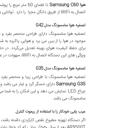
هوا
Samsung C60
تا فضای 60 متر م
اتصال به WiFi از طریق دانگل مجزا را دارد. توانایی بالا در تصفیه وسیع و در سه جهت از دیگر ویژگی های منحصر بفرد این دستگاه می باشد.
تصفیه هوا سامسونگ مدل G42
موجود در هوا را از بین می برد و هوایی پاکیزه به 
برای حفظ کیفیت هوای بهینه تعدیل می‌گردد. در حا
ویژگی های این دستگاه اتصال به WiFi، سهولت در عملیات سرویس و نگهداری می باشد.
تصفیه هوا سامسونگ مدل G35
تصفیه هوا سامسونگ با طراحی زیبا و منحصر بفرد دارای سیستم 3 مرحله ای جهت تصفیه هوا و از بین برد آلودگی های محیط تا 
Samsung G35
سامسونگ می باشد.
عیب یابی خودکار را با استفاده از ریموت کنترل
AR9500T بعد از سال ۲۰۲۰) .ز