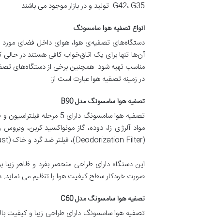
G42، G35 تولید و در بازار موجود می باشند.
انواع تصفيه هوا سامسونگ
دستگاه‌های تصفیه‌ی هوا، هوای داخل فضای مورد نظ
آن‌ها تنها برای یک اتاق‌خواب کافی هستند در حال
مناسب تهیه شود. همچنین برخی از دستگاه‌های تصف
در زمینه تصفیه هوا عبارت است از:
تصفیه هوا سامسونگ مدل B90
تصفیه هوا سامسونگ دارای 5 مرحله فیلتراسیون و قادر به حذف 99% آلودگی ها می باشد.
‏(‏Deodorization Filter‏)‏، فیلتر ضد گرد و خاک ‏(‏Dust‏)‏، فیلتر هپا ‏(‏HEPA Filter‏)‏ و فیلتر پلاسما ‏(‏S‎-Plasma ion‏)‏ هستند.
صورت خودکار سطح کیفیت هوا را تنظیم می نماید. دارای سیستم رطو
تصفیه هوا سامسونگ مدل C60
تصفیه هوا سامسونگ دارای طراحی زیبا و کیفیت بالا با فیلتراسیون 4 مرحله ای مواد معلق موجود در هوا را تصفیه و هوایی پاک و عار