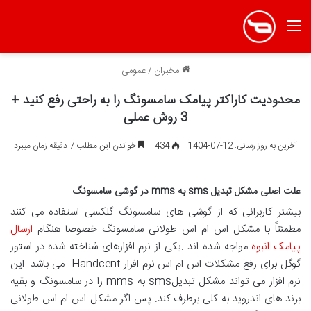
منو
مخبران
/
عمومی
محدودیت کاراکتر پیامک سامسونگ را به راحتی رفع کنید +
3 روش عملی
آخرین به روز رسانی: 12-07-1404
434
خواندن این مطلب 7 دقیقه زمان میبرد
علت اصلی مشکل تبدیل sms به mms در گوشی سامسونگ
بیشتر کاربرانی که از گوشی های سامسونگ گلکسی استفاده می کنند
مطمئناً با مشکل اس ام اس طولانی سامسونگ خصوصا هنگام
ارسال
پیامک انبوه
مواجه شده اند .یکی از نرم افزارهای شناخته شده در استور
گوگل برای رفع مشکلات اس ام اس نرم افزار Handcent می باشد. این
نرم افزار می تواند مشکل تبدیلsms به mms را در سامسونگ و بقیه
برند های اندروید به کلی برطرف کند. پس اگر مشکل اس ام اس طولانی