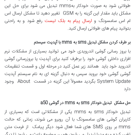
طولانی شود به صورت خودکار بهmms تبدیل می شود برای حل این
مشکل باید مقدار این گزینه را به GSM تغییر دهید تا مشکل ارسال اس
ام اس سامسونگ و
ارسال پیام به بلک لیست
رفع شود و به راحتی
بتوانید پیام های طولانی ارسال کنید.
بر طرف کردن مشکل تبدیل sms به mms با آپدیت سیستم
با بروز رسانی گوشی اندرویدی خود می توانید بسیاری از مشکلات نرم
افزاری داخلی گوشی خود را برطرف کنید برای آپدیت یا بروزرسانی گوشی
اندروید خود باید همانند زیر عمل کنید در مرحله اول و قسمت تنظیمات
گوشی گوشی خود بروید سپس به دنبال گزینه ای به نام سیستم آپدیت
System Update بگردید معمولاً این گزینه در قسمت About وجود
دارد
حل مشکل تبدیل خودکار sms به mms در گوشی a50
تبدیل خودکار sms به mms یکی از مشکلاتی است که بسیاری از
کاربران گوشی های سامسونگ با آن روبرو می شوند، زمانی که حالت
mms بر روی SMS های شما فعال شود دیگر پیامک از فرمت متن
تغییر کرده و به مدیا تبدیل می شود، همین موضوع باعث می شود تا دیگر