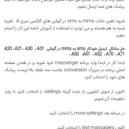
پیامک های شما ارسال نشود.
شیوه تغییر حالت mms به sms در گوشی های گلکسی سری A تقریبا
شبیه به هم هستند و می تونید با استفاده از آموزش ادامه این کار را انجام
دهید.
حل مشکل تبدیل خودکار sms به mms در گوشی A20 ، A21 ، A30 ، A31
، A50 ،A51 ، A52 ، A70 ، A71
ابتدا کار در ابتدا وارد برنامه messenger خود شوید و در همان صفحه
اصلی برنامه در سربرگ conversion علامت سه نقطه بالا لیست پیامک
های خود را انتخاب کنید.
اکنون از منوی کشویی باز شده گزینه settings را انتخاب کنید تا وارد
تنظیمات آن شویم.
در مرحله بعد more settings را انتخاب کنید.
اکنون text massagers را انتخاب کنید.