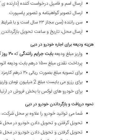
ارسال اسم و فامیل درخواست کننده (دارنده ی گ
ارسال تصوير گواهينامه و تصوير پاسپورت
سن راننده (سن مجاز ۲۳ سال است و با شرایط خاص امکان اجاره ی خودرو وجود دارد.)
ارسال محل، تاریخ و ساعت تحویل بازگرداندن 
هزینه ودیعه برای اجاره خودرو در دبی
واريز مبلغ وديعه
بابت جرایم رانندگی
که
۳۰
روز 
پرداخت نقدی مبلغ ۱۵۰۰ درهم بابت ودیعه اتومبیل خودرو های اکونومی در ایران
برای تسویه مبلغ بصورت ریالی ۳۰ درهم کارمزد تبدیل و حواله از ودیعه کسر خواهد شد و بر مبنای مبلغ ۱۴۷۰ درهم با نرخ روز تسویه انجام می شود.
برای رزرو می بایست مبلغ 2 میلیون تومان واریز گردد که بر روی مبالغ تسویه و فاکتور محاسبه خواهد شد.
برای خودرو های لوکس با بخش فروش در ارتباط
نحوه دریافت و بازگرداندن خودرو در دبی
شما می توانید خودرو را علاوه بر محل شرکت، در
تحویل گرفتن و تحویل دادن خودرو در محل شرک
تحویل گرفتن و تحویل دادن خودرو در محل شما (یعنی ف