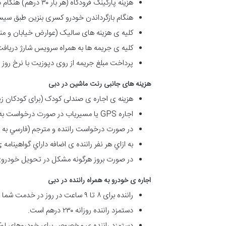
هزینه پارکینگ فرودگاه (هر بار ۳۰ درهم) هنگام دریافت یا بازگرداندن خودرو بر عهده شخص اجاره کننده است.
هنگام بازگرداندن خودرو کسری بنزین طبق سیس
کلیه ی هزینه های سالیک (عوارض خیابان و منط
کلیه ی جریمه ها به همراه سرویس شارژ دریافت می شود. (هر 
پرداخت مبلغ جریمه از روی دپوزیت با نرخ روز
هزینه های جانبی رنت ماشین در دبی
هزینه ی اجاره ی صندلی کودک (برای کودکان زیر ۴ سال اجباری است) روزانه ۳۰ درهم ا
اجاره GPS یا مسیریاب در صورت درخواست به ازای هر شب ۲۰ درهم است.
در صورت درخواست راننده و مترجم (فارسي به انگليسي – براي 
به ازاي هر نفر راننده ی اضافه داراي گواهينامه ی بين المللي روزانه ٢٠ 
در صورت بروز هرگونه مشکل در تحویل خودروی
اجاره ی خودرو به همراه راننده در دبی
راننده برای ٨ تا ٩ ساعت در روز در خدمت شما خواهد بود.
دستمزد راننده روزانه ۲۳۰ درهم است.
دستمزد راننده ی مخصوص برای خودروهای لوکس و لاکچر