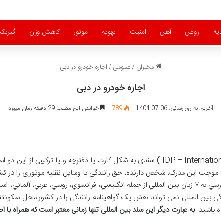
یه
روغن
آهن
امنیت
تهویه
موتور
کاهش وزن
گیربک
مخبران
/
عمومی
/
اجاره خودرو در دبی
اجاره خودرو در دبی
آخرین به روز رسانی: 06-07-1404
789
خواندن این مطلب 29 دقیقه زمان میبرد
)
سندی به شکل کارت یا دفترچه و یا ترکیبی از این دو اس
وجب این مدرک، شخص دارنده، حق رانندگی با وسایل نقلیه موتوری را در کشوری
ی نقلیه خود سفر کند. اين گواهينامه علاوه بر زبان فارسي به ۷ زبان بين المللي از جمله انگليسي، فرانسو
دگی بین المللی نمی تواند نقش یک گواهینامه رانندگی را در کشور محل سکونتتا
ده باشید.
به عبارت دیگر این سند بین المللی تنها زمانی معتبر است که همراه با 