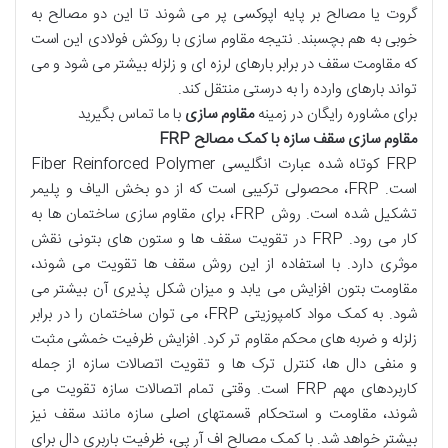
گروت یا مصالح بر پایه اپوکسی پر می شوند تا این دو مصالح به
خوبی به هم بچسبند. نتیجه مقاوم سازی با روکش فولادی این است
که مقاومت سقف در برابر بارهای لرزه ای و زلزله بیشتر می شود و می
تواند بارهای وارده را به درستی منتقل کند.
برای مشاوره رایگان در زمینه
مقاوم سازی
با ما تماس بگیرید
مقاوم سازی سقف سازه با کمک مصالح
FRP
FRP کوتاه شده عبارت انگلیسی Fiber Reinforced Polymer
است. FRP، محصولی ترکیبی است که از دو بخش الیاف و پلیمر
تشکیل شده است. روش FRP، برای مقاوم سازی ساختمان ها به
کار می رود. FRP در تقویت سقف ها و ستون های بتونی نقش
موثری دارد. با استفاده از این روش سقف ها تقویت می شوند،
مقاومت بتون افزایش می یابد و میزان شکل پذیری آن بیشتر می
شود. به کمک مواد کامپوزیتی FRP، می توان ساختمان را در برابر
زلزله و ضربه های محکم مقاوم تر کرد. افزایش ظرفیت خمشی مثبت
و منفی دال ها، کنترل ترک ها و تقویت اتصالات سازه از جمله
کاربردهای مهم FRP است. وقتی تمام اتصالات سازه تقویت می
شوند، مقاومت و استحکام قسمتهای اصلی سازه مانند سقف نیز
بیشتر خواهد شد. با کمک مصالح اف آر پی، ظرفیت باربری دال برای